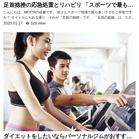
足首捻挫の応急処置とリハビリ 「スポーツで最も多
いケガ」
こんにちは、MEXTRの佐藤です。 皆さんスポーツ現場で最も多いケガをご存知です
か？ タイトルにもある通り、それが「足首の捻挫」です。 「足首の捻挫」は、スポー
ツ現場だけでなく日常生活におい...
2020.01.17
328 view
ダイエットをしたいならパーソナルジムがおすす