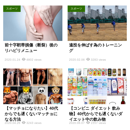
スポーツ
スポーツ
前十字靭帯損傷（断裂）後の
遠投を伸ばす為のトレーニン
リハビリメニュー
グ
2020.01.24
4802 views
2020.02.06
3283 views
トレーニング・筋トレ
ダイエット
【マッチョになりたい】40代
【コンビニ ダイエット 飲み
からでも遅くないマッチョに
物】40代からでも遅くないダ
なる方法
イエット中の飲み物
2020.04.26
3243 views
2020.06.07
1557 views