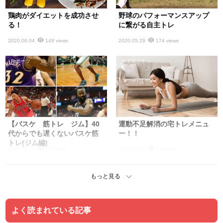
鶏肉がダイエットを成功させ
野球のパフォーマンスアップ
る！
に繋がる自主トレ
2020.06.04
149 views
2020.05.29
174 views
スポーツ
ダイエット
【バスケ 筋トレ ジム】40
運動不足解消の宅トレメニュ
代からでも遅くないバスケ筋
ー！！
トレ(ジム編)
2020.05.24
567 views
2020.05.22
246 views
もっと見る
よく読まれている記事