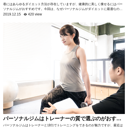
め！
巷にはあらゆるダイエット方法が存在していますが、健康的に美しく痩せるにはパー
ソナルジムがおすすめです。今回は、なぜパーソナルジムがダイエットに最適なのか
を項目ごとに分けて、詳しく解説いたします。 自...
2019.12.15
420 view
パーソナルジムはトレーナーの質で選ぶのがおすす
め！
パーソナルジムはトレーナーと1対1でトレーニングをできるのが魅力ですが、最近は