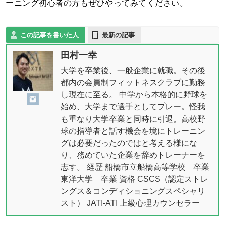
ーニング初心者の方もぜひやってみてください。
この記事を書いた人
最新の記事
田村一幸
大学を卒業後、一般企業に就職。その後
都内の会員制フィットネスクラブに勤務
し現在に至る。 中学から本格的に野球を
始め、大学まで選手としてプレー。怪我
も重なり大学卒業と同時に引退。高校野
球の指導者と話す機会を境にトレーニン
グは必要だったのではと考える様にな
り、務めていた企業を辞めトレーナーを
志す。 経歴 船橋市立船橋高等学校 卒業
東洋大学 卒業 資格 CSCS（認定ストレ
ングス＆コンディショニングスペシャリ
スト） JATI-ATI 上級心理カウンセラー