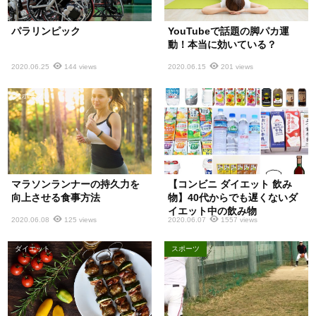
パラリンピック
YouTubeで話題の脚パカ運
動！本当に効いている？
2020.06.25
144 views
2020.06.15
201 views
スポーツ
ダイエット
マラソンランナーの持久力を
【コンビニ ダイエット 飲み
向上させる食事方法
物】40代からでも遅くないダ
イエット中の飲み物
2020.06.08
125 views
2020.06.07
1557 views
ダイエット
スポーツ