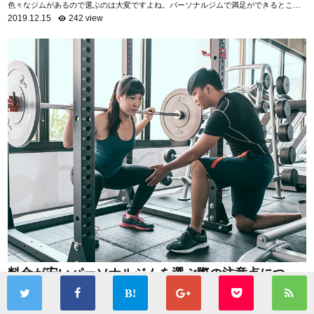
色々なジムがあるので選ぶのは大変ですよね。パーソナルジムで満足ができるところ
を選ぶためには「トレーナーの質を知る」ことがお...
2019.12.15
242 view
料金が安いパーソナルジムを選ぶ際の注意点につい
て
パーソナルジムはマンツーマンでトレーニングできる事が魅力ですが、その分普通に
ジムへ通うよりも費用負担が増える傾向があります。 安いパーソナルジムもあります
が、サービス内容はジムによって様々。 ...