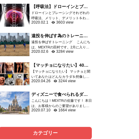
軟骨など膝関節を構成する重要な組織
【呼吸法】ドローインとブレ
が損傷し、スポーツ...
ーシングはどっちがいい
ドローインとブレーシングそれぞれの
の？？
呼吸法、メリット、デメリットをわか
2020.02.1
3603 view
りやすくご紹介 呼吸の方法としてよく
語られる「ドローイン」「ブレーシン
グ」運動指導者の中でも二極化して...
遠投を伸ばす為のトレーニン
グ
遠投を伸ばすトレーニング こんにち
は、MEXTRの田村です。2月に入りプ
2020.02.6
3284 view
ロ野球はキャンプインしましたね。選
抜高校野球の出場校も決まり、やっと
今年も始まったなと感じてます。 突然
【マッチョになりたい】40代
ですが、野球の...
からでも遅くないマッチョに
【マッチョになりたい】 マッチョと聞
なる方法
いてあなたはどんなカラダを想像しま
2020.04.26
3244 view
すか？ 細マッチョ？マッチョ？ゴリマ
ッチョ？ 大体の方はボディビルダーの
ようなゴリマッチョを想像するでしょ
ディズニーで食べられるダイ
う。 そしてトレ...
エット飯をご紹介！！
こんにちは！MEXTRの佐藤です！ 本日
は、お客様からのご要望がありました
2020.07.10
1664 view
ので、ディズニーで食べられるダイエ
ット飯について記事にさせて頂きまし
た。以前、六本木店の洲脇トレーナー
がディズニーでのダ...
カテゴリー