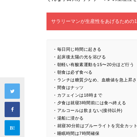
サラリーマンが生産性をあげるための1
・毎日同じ時間に起きる
・起床後太陽の光を浴びる
・朝軽い有酸素運動を15〜20分ほど行う
・朝食は必ず食べる
・ランチは糖質少なめ、血糖値を急上昇さ
・間食はナッツ
・カフェインは18時まで
・夕食は就寝3時間前には食べ終える
・アルコールは飲まない(接待以外)
・湯船に浸かる
・就寝30分前はブルーライトを完全カッ
・睡眠時間は7時間確保