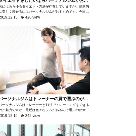
ダイエットをしたいならパーソナルジムがおす
すめ！
巷にはあらゆるダイエット方法が存在していますが、健康的
に美しく痩せるにはパーソナルジムがおすすめです。今回
は、なぜパーソナルジムがダイエットに最適なのかを項目ご
2019.12.15
420 view
とに分けて、詳しく解説いたします。 自...
パーソナルジムはトレーナーの質で選ぶのがお
すすめ！
パーソナルジムはトレーナーと1対1でトレーニングをできる
のが魅力ですが、最近は色々なジムがあるので選ぶのは大変
ですよね。パーソナルジムで満足ができるところを選ぶため
2019.12.15
242 view
には「トレーナーの質を知る」ことがお...