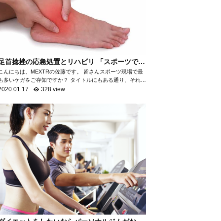
足首捻挫の応急処置とリハビリ 「スポーツで最
も多いケガ」
こんにちは、MEXTRの佐藤です。 皆さんスポーツ現場で最
も多いケガをご存知ですか？ タイトルにもある通り、それが
「足首の捻挫」です。 「足首の捻挫」は、スポーツ現場だけ
2020.01.17
328 view
でなく日常生活におい...