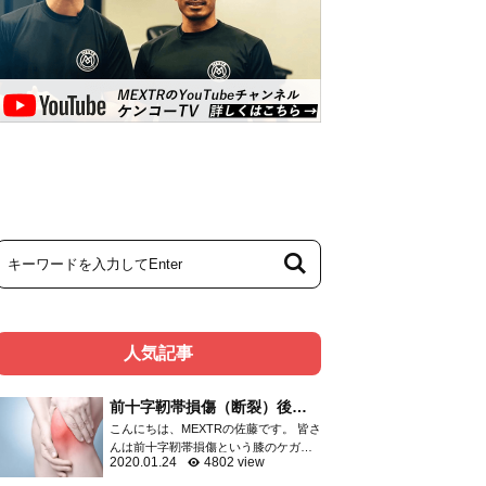
人気記事
前十字靭帯損傷（断裂）後の
リハビリメニュー
こんにちは、MEXTRの佐藤です。 皆さ
んは前十字靭帯損傷という膝のケガを
2020.01.24
4802 view
ご存知ですか？ 膝関節のケガは頻度の
高いものであり、靭帯・半月板・関節