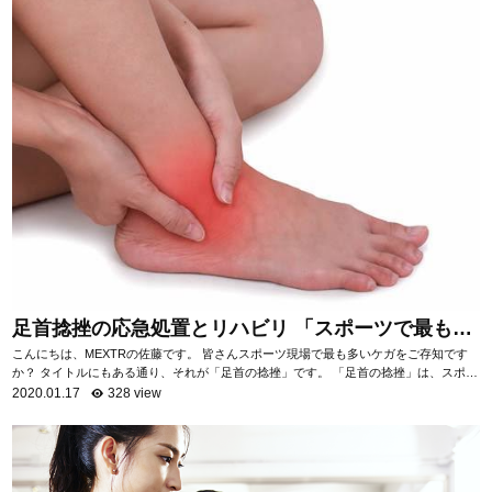
足首捻挫の応急処置とリハビリ 「スポーツで最も多
いケガ」
こんにちは、MEXTRの佐藤です。 皆さんスポーツ現場で最も多いケガをご存知です
か？ タイトルにもある通り、それが「足首の捻挫」です。 「足首の捻挫」は、スポー
ツ現場だけでなく日常生活におい...
2020.01.17
328 view