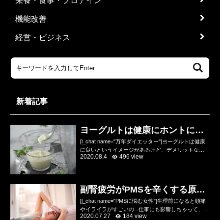
栄養・食事・プロテイン
機能改善
経営・ビジネス
新着記事
ヨーグルトは健康にホントにい
いのかデメリットを解説
[l_chat name="万年ダイエッター"]ヨーグルトは健康
に良いというイメージがあるけど、デメリットなん
2020.08.4
496 view
てあるの？乳酸菌やビフィズス菌が入っていて便秘
にいいし、健康にいいのね？[/l_chat]...
副腎疲労がPMSを辛くする原因
をトレーナーが解説
[l_chat name="PMSに悩む女性"]生理前になると頭痛
やイライラがすごいの...仕事にも影響しちゃって、ひ
2020.07.27
184 view
どい時は会社を休んじゃうの...どうにか改善したいん