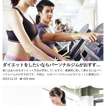
ダイエットをしたいならパーソナルジムがおすす
め！
巷にはあらゆるダイエット方法が存在していますが、健康的に美しく痩せるにはパー
ソナルジムがおすすめです。今回は、なぜパーソナルジムがダイエットに最適なのか
を項目ごとに分けて、詳しく解説いたします。 自...
2019.12.15
420 view