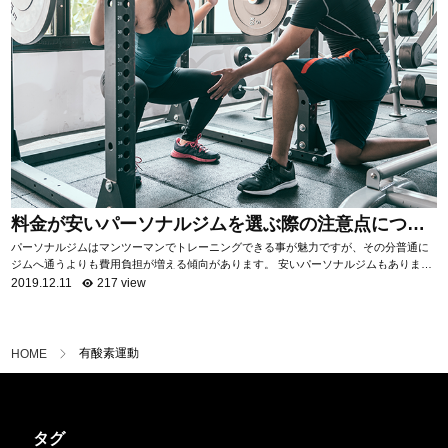
料金が安いパーソナルジムを選ぶ際の注意点につい
て
パーソナルジムはマンツーマンでトレーニングできる事が魅力ですが、その分普通に
ジムへ通うよりも費用負担が増える傾向があります。 安いパーソナルジムもあります
が、サービス内容はジムによって様々。 ...
2019.12.11
217 view
有酸素運動
HOME
タグ