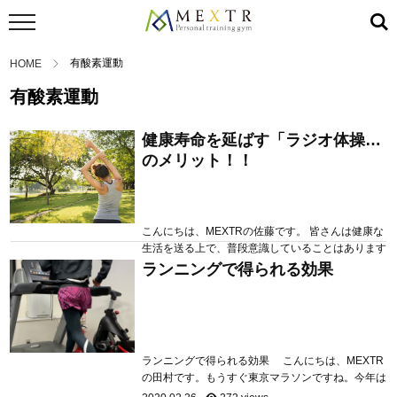
有酸素運動
HOME
有酸素運動
健康寿命を延ばす「ラジオ体操」
のメリット！！
こんにちは、MEXTRの佐藤です。 皆さんは健康な
生活を送る上で、普段意識していることはあります
か？「健康」と聞くと誰もが「運動」を考えると思
ランニングで得られる効果
2020.04.24
210 views
いますが、運動習慣を身につける事は、とても難し
いことだと思います。 日本では運動習慣がある方
は、国民の約３０％程となっておりますが、年齢に
伴い筋力の低下・免疫力の低下などを考えると、よ
り多くの方に運動習慣を身につけて頂きたいと思っ
ランニングで得られる効果 こんにちは、MEXTR
ております。その為、今回...
の田村です。もうすぐ東京マラソンですね。今年は
残念なことに新型コロナウイルスの影響で一般参加