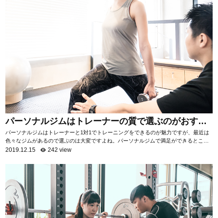
パーソナルジムはトレーナーの質で選ぶのがおすす
め！
パーソナルジムはトレーナーと1対1でトレーニングをできるのが魅力ですが、最近は
色々なジムがあるので選ぶのは大変ですよね。パーソナルジムで満足ができるところ
を選ぶためには「トレーナーの質を知る」ことがお...
2019.12.15
242 view