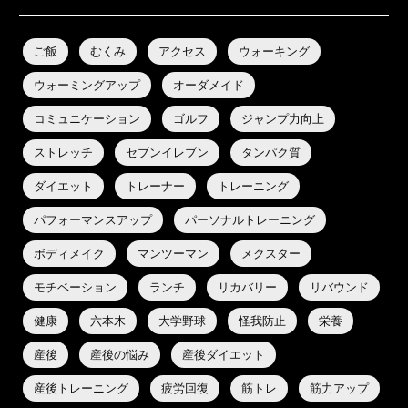
ご飯
むくみ
アクセス
ウォーキング
ウォーミングアップ
オーダメイド
コミュニケーション
ゴルフ
ジャンプ力向上
ストレッチ
セブンイレブン
タンパク質
ダイエット
トレーナー
トレーニング
パフォーマンスアップ
パーソナルトレーニング
ボディメイク
マンツーマン
メクスター
モチベーション
ランチ
リカバリー
リバウンド
健康
六本木
大学野球
怪我防止
栄養
産後
産後の悩み
産後ダイエット
産後トレーニング
疲労回復
筋トレ
筋力アップ