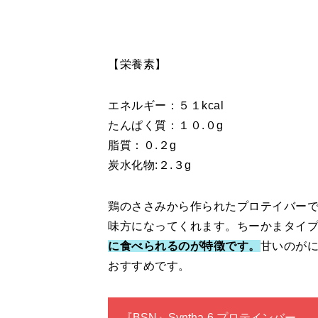
【栄養素】
エネルギー：５１kcal
たんぱく質：１０.０g
脂質：０.２g
炭水化物:２.３g
鶏のささみから作られたプロテイバー
味方になってくれます。ちーかまタイ
に食べられるのが特徴です。
甘いのが
おすすめです。
『BSN』Syntha-6 プロテインバー