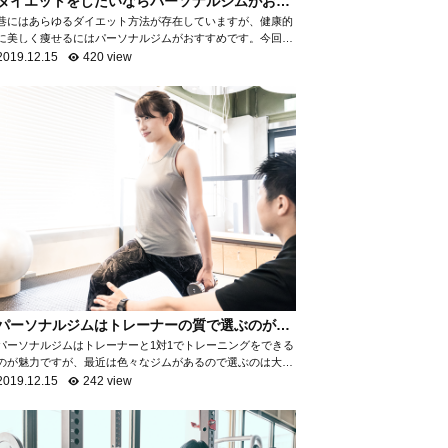
ダイエットをしたいならパーソナルジムがおす
すめ！
巷にはあらゆるダイエット方法が存在していますが、健康的
に美しく痩せるにはパーソナルジムがおすすめです。今回
は、なぜパーソナルジムがダイエットに最適なのかを項目ご
2019.12.15
420 view
とに分けて、詳しく解説いたします。 自...
パーソナルジムはトレーナーの質で選ぶのがお
すすめ！
パーソナルジムはトレーナーと1対1でトレーニングをできる
のが魅力ですが、最近は色々なジムがあるので選ぶのは大変
ですよね。パーソナルジムで満足ができるところを選ぶため
2019.12.15
242 view
には「トレーナーの質を知る」ことがお...