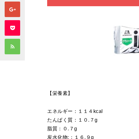
【栄養素】
エネルギー：１１４kcal
たんぱく質：１０.７g
脂質：０.７g
炭水化物:：１６.９g