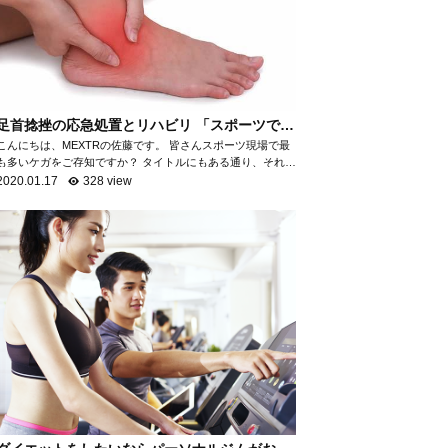
足首捻挫の応急処置とリハビリ 「スポーツで最
も多いケガ」
こんにちは、MEXTRの佐藤です。 皆さんスポーツ現場で最
も多いケガをご存知ですか？ タイトルにもある通り、それが
「足首の捻挫」です。 「足首の捻挫」は、スポーツ現場だけ
2020.01.17
328 view
でなく日常生活におい...