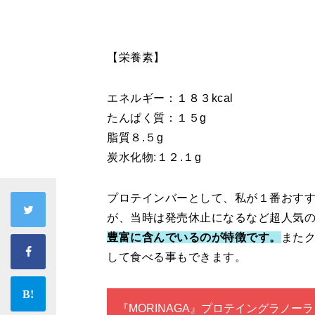
【栄養素】
エネルギー：１８３kcal
たんぱく質：１５g
脂質８.５g
炭水化物:１２.１g
プロテインバーとして、私が１番おす
が、当時は発売休止になるなど超人気
豊富に含んでいるのが特徴です。
また
して食べる事もできます。
『MORINAGA』プロテイングラノーラ