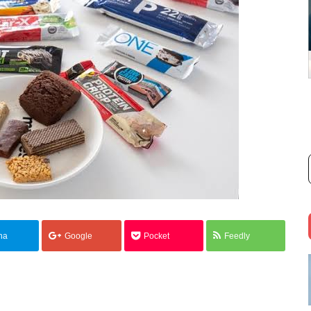
na
Google
Pocket
Feedly