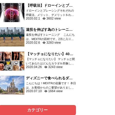
軟骨など膝関節を構成する重要な組織
【呼吸法】ドローインとブレ
が損傷し、スポーツ...
ーシングはどっちがいい
ドローインとブレーシングそれぞれの
の？？
呼吸法、メリット、デメリットをわか
2020.02.1
3602 view
りやすくご紹介 呼吸の方法としてよく
語られる「ドローイン」「ブレーシン
グ」運動指導者の中でも二極化して...
遠投を伸ばす為のトレーニン
グ
遠投を伸ばすトレーニング こんにち
は、MEXTRの田村です。2月に入りプ
2020.02.6
3283 view
ロ野球はキャンプインしましたね。選
抜高校野球の出場校も決まり、やっと
今年も始まったなと感じてます。 突然
【マッチョになりたい】40代
ですが、野球の...
からでも遅くないマッチョに
【マッチョになりたい】 マッチョと聞
なる方法
いてあなたはどんなカラダを想像しま
2020.04.26
3243 view
すか？ 細マッチョ？マッチョ？ゴリマ
ッチョ？ 大体の方はボディビルダーの
ようなゴリマッチョを想像するでしょ
ディズニーで食べられるダイ
う。 そしてトレ...
エット飯をご紹介！！
こんにちは！MEXTRの佐藤です！ 本日
は、お客様からのご要望がありました
2020.07.10
1664 view
ので、ディズニーで食べられるダイエ
ット飯について記事にさせて頂きまし
た。以前、六本木店の洲脇トレーナー
がディズニーでのダ...
カテゴリー