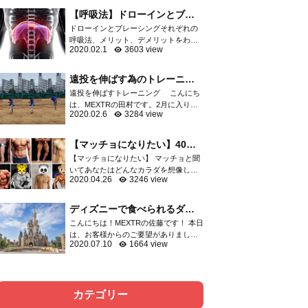
軟骨など膝関節を構成する重要な組織
【呼吸法】ドローインとブレ
が損傷し、スポーツ...
ーシングはどっちがいい
ドローインとブレーシングそれぞれの
の？？
呼吸法、メリット、デメリットをわか
2020.02.1
3603 view
りやすくご紹介 呼吸の方法としてよく
語られる「ドローイン」「ブレーシン
グ」運動指導者の中でも二極化して...
遠投を伸ばす為のトレーニン
グ
遠投を伸ばすトレーニング こんにち
は、MEXTRの田村です。2月に入りプ
2020.02.6
3284 view
ロ野球はキャンプインしましたね。選
抜高校野球の出場校も決まり、やっと
今年も始まったなと感じてます。 突然
【マッチョになりたい】40代
ですが、野球の...
からでも遅くないマッチョに
【マッチョになりたい】 マッチョと聞
なる方法
いてあなたはどんなカラダを想像しま
2020.04.26
3246 view
すか？ 細マッチョ？マッチョ？ゴリマ
ッチョ？ 大体の方はボディビルダーの
ようなゴリマッチョを想像するでしょ
ディズニーで食べられるダイ
う。 そしてトレ...
エット飯をご紹介！！
こんにちは！MEXTRの佐藤です！ 本日
は、お客様からのご要望がありました
2020.07.10
1664 view
ので、ディズニーで食べられるダイエ
ット飯について記事にさせて頂きまし
た。以前、六本木店の洲脇トレーナー
がディズニーでのダ...
カテゴリー