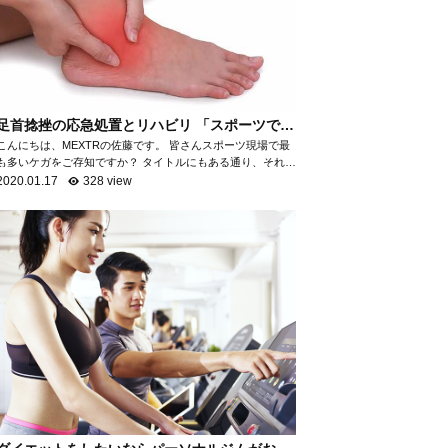
足首捻挫の応急処置とリハビリ 「スポーツで最
も多いケガ」
こんにちは、MEXTRの佐藤です。 皆さんスポーツ現場で最
も多いケガをご存知ですか？ タイトルにもある通り、それが
「足首の捻挫」です。 「足首の捻挫」は、スポーツ現場だけ
2020.01.17
328 view
でなく日常生活におい...