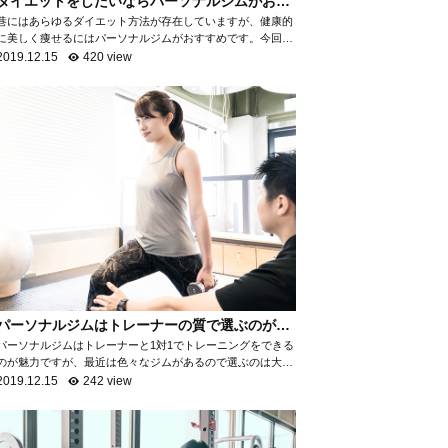
ダイエットをしたいならパーソナルジムがおす
すめ！
巷にはあらゆるダイエット方法が存在していますが、健康的
に美しく痩せるにはパーソナルジムがおすすめです。今回
は、なぜパーソナルジムがダイエットに最適なのかを項目ご
2019.12.15
420 view
とに分けて、詳しく解説いたします。 自...
パーソナルジムはトレーナーの質で選ぶのがお
すすめ！
パーソナルジムはトレーナーと1対1でトレーニングをできる
のが魅力ですが、最近は色々なジムがあるので選ぶのは大変
ですよね。パーソナルジムで満足ができるところを選ぶため
2019.12.15
242 view
には「トレーナーの質を知る」ことがお...