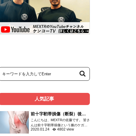
人気記事
前十字靭帯損傷（断裂）後の
リハビリメニュー
こんにちは、MEXTRの佐藤です。 皆さ
んは前十字靭帯損傷という膝のケガを
2020.01.24
4802 view
ご存知ですか？ 膝関節のケガは頻度の
高いものであり、靭帯・半月板・関節