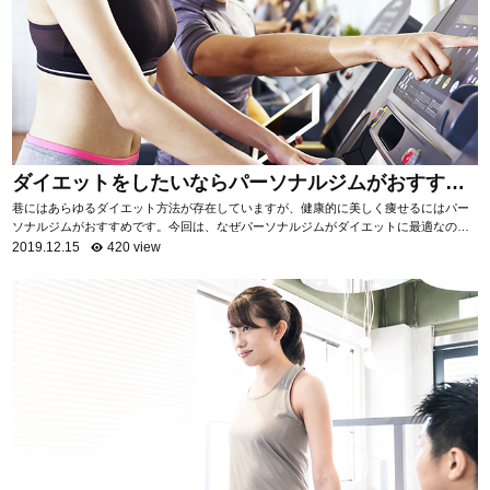
ダイエットをしたいならパーソナルジムがおすす
め！
巷にはあらゆるダイエット方法が存在していますが、健康的に美しく痩せるにはパー
ソナルジムがおすすめです。今回は、なぜパーソナルジムがダイエットに最適なのか
を項目ごとに分けて、詳しく解説いたします。 自...
2019.12.15
420 view