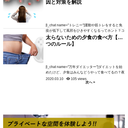
因と対策を解説
こういった疑問にお答えしていきます 本記事の目
次 ランチ後に眠気がやってくる仕組み 血糖値を上
げないランチの考え方 おすすめなランチの摂り方
本記事...
[l_chat name="トレニー"]運動や筋トレをすると免
疫が低下して風邪をひきやすくなるってホント？コ
ロナが怖くてお家から出れないけど、運動したい…
太らないための夕食の食べ方【5
2020.03.16
251 views
こんな状況の中どんなことをすればいいのか教えて
つのルール】
ほしい… [/l_chat] こういった疑問にお答えしていき
ます 本記事の目次 運動や筋トレは免疫を下げるの
か？ 免疫を下げる原因はこれ 免疫を上げるアプロ
ーチ ...
[l_chat name="万年ダイエッター"]ダイエットを始
めたけど、夕食はみんなどうやって食べてるの？夜
は太りやすいって聞くから食べない方がいいの？で
2020.03.10
105 views
次へ >
もお腹が空くから食べたい！どう工夫して食べれば
いいか教えてほしい！[/l_chat] こういった疑問にお
答えしていきます 本記事の目次 夕食は太りやすい
のか？ 太らないための5つのルールとは？ 本記事
を書いて...