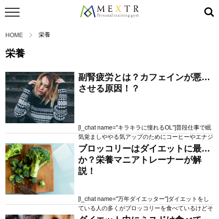
栄養
HOME
栄養
副腎疲労とは？カフェインが悪化
させる原因！？
[l_chat name="キラキラに憧れるOL"]普段仕事で眠
気覚ましややる気アップのためにコーヒーやエナジ
ードリンクを飲んでるけど、デメリットもために耳
ブロッコリーはダイエットに最強
2020.07.20
972 views
にするんだけど実際のところどう？コーヒーは脂肪
か？栄養マニアトレーナーが解
燃焼や健康に良いって聞くから毎日飲んでるけど平
説！
気？[/l_chat] こういった疑問にお答えしていきます
皆さん、カフェインというと何もイメージします
か？ コーヒーやエナジードリンクが...
[l_chat name="万年ダイエッター"]ダイエットをし
ている人の多くがブロッコリーを食べているけどそ
んなにいいの？どんな食べ方をすればいいの？詳し