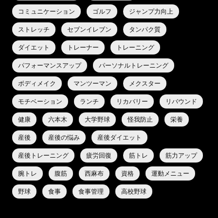
コミュニケーション
ゴルフ
ジャンプ力向上
ストレッチ
セブンイレブン
タンパク質
ダイエット
トレーナー
トレーニング
パフォーマンスアップ
パーソナルトレーニング
ボディメイク
マンツーマン
メクスター
モチベーション
ランチ
リカバリー
リバウンド
健康
六本木
大学野球
怪我防止
栄養
産後
産後の悩み
産後ダイエット
産後トレーニング
疲労回復
筋トレ
筋力アップ
腕トレ
腹筋
西麻布
資格
運動メニュー
野球
食事
食事管理
高校野球