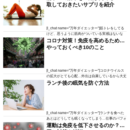
教えて欲しい！[/l_chat] こういった疑問にお答えし
取しておきたいサプリを紹介
ていきます 本記事の目次 むくみが起きる仕組みと
は？ むくみやすい栄養状態 むくみ改善の栄養アプ
ローチ 本記事を書いている宇田川は普段パーソナ
ル...
[l_chat name="万年ダイエッター"]筋トレをしてる
けど、思うように筋肉がついている実感はないな
ー。プロテインを飲んでいるけど量が足りないのか
コロナ対策！免疫を高めるために
2020.04.20
193 views
な？それとも他にサプリを摂った方がいいのかな？
やっておくべき10のこと
何かいいサプリがあれば教えて欲しいな[/l_chat] こ
ういった疑問にお答えしていきます 本記事の目次
亜鉛とは 亜鉛と筋トレの関係性 亜鉛を効率よく吸
収させるのには おす...
[l_chat name="万年ダイエッター"]コロナウイルス
の拡大がとても心配…外出は自粛しているから大丈
夫だと思うけど、他にやれることはあるかな？手洗
ランチ後の眠気を防ぐ方法
2020.04.06
189 views
い、うがいなどの他に対策があれば教えてほしい
[/l_chat] こういった疑問にお答えしていきます 本記
事の目次 コロナウイルスとは？ 免疫を高める10の
こと 本記事を書いている宇田川は普段パーソナル
トレーナーと...
[l_chat name="万年ダイエッター"]ランチを食べた
あとはどうしても眠くなってしまう…仕事のパフォ
ーマンスが下がるのでどうにかしたいな！なにか眠
運動は免疫を低下させるのか？原
2020.03.23
85 views
気を防ぐ方法ってあるのかな？知りたいな[/l_chat]