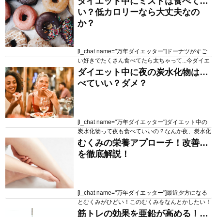
ダイエット中にミスドは食べてい
2020.06.29
219 views
く教えて欲しい[/l_chat] こういった疑問にお答えし
い？低カロリーなら大丈夫なの
ていきます 本記事の目次 ブロッコリーの栄養成分
か？
なぜブロッコリーがダイエットに人気なのか？ ブ
ロッコリーの食べ方 まとめ 本記事を書いて...
[l_chat name="万年ダイエッター"]ドーナツがすご
い好きでたくさん食べてたら太ちゃって...今ダイエ
ットを頑張ってるんだけど、どうしてもドーナツが
ダイエット中に夜の炭水化物は食
2020.06.22
821 views
食べたいの！低カロリーのドーナツなら食べていい
べていい？ダメ？
かな？インスタとかでもこれなら太らないドーナツ
3選みたいなの見たから大丈夫だよね？[/l_chat] こ
ういった疑問にお答えしていきます 本記事の目次
ミスドのドーナツのカロ...
[l_chat name="万年ダイエッター"]ダイエット中の
炭水化物って夜も食べていいの？なんか夜、炭水化
物食べたら太りそうで怖い…でもお腹が空いちゃっ
むくみの栄養アプローチ！改善策
2020.06.01
318 views
て仕方ないんだよね…どうしたらいいか教えてほし
を徹底解説！
い[/l_chat] こういった疑問にお答えしていきます 本
記事の目次 ダイエットの大前提 夜に炭水化物を食
べるデメリット 夜に炭水化物を食べるための条件
本記...
[l_chat name="万年ダイエッター"]最近夕方になる
とむくみがひどい！このむくみをなんとかしたい！
何からやっていいかわからないから、1から順番に
筋トレの効果を亜鉛が高める！摂
2020.05.25
139 views