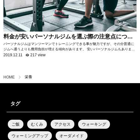
料金が安いパーソナルジムを選ぶ際の注意点につい
て
パーソナルジムはマンツーマンでトレーニングできる事が魅力ですが、その分普通に
ジムへ通うよりも費用負担が増える傾向があります。 安いパーソナルジムもあります
が、サービス内容はジムによって様々。 ...
2019.12.11
217 view
栄養
HOME
タグ
ご飯
むくみ
アクセス
ウォーキング
ウォーミングアップ
オーダメイド