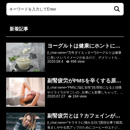
新着記事
ヨーグルトは健康にホントにい
いのかデメリットを解説
[l_chat name="万年ダイエッター"]ヨーグルトは健康
に良いというイメージがあるけど、デメリットなん
2020.08.4
496 view
てあるの？乳酸菌やビフィズス菌が入っていて便秘
にいいし、健康にいいのね？[/l_chat]...
副腎疲労がPMSを辛くする原因
をトレーナーが解説
[l_chat name="PMSに悩む女性"]生理前になると頭痛
やイライラがすごいの...仕事にも影響しちゃって、ひ
2020.07.27
184 view
どい時は会社を休んじゃうの...どうにか改善したいん
だけどあんまり何が原因かわから...
副腎疲労とは？カフェインが悪
化させる原因！？
[l_chat name="キラキラに憧れるOL"]普段仕事で眠気
覚ましややる気アップのためにコーヒーやエナジー