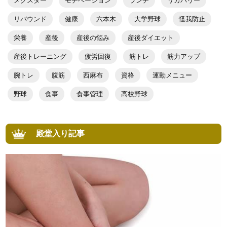
メクスター
モチベーション
ランチ
リカバリー
リバウンド
健康
六本木
大学野球
怪我防止
栄養
産後
産後の悩み
産後ダイエット
産後トレーニング
疲労回復
筋トレ
筋力アップ
腕トレ
腹筋
西麻布
資格
運動メニュー
野球
食事
食事管理
高校野球
殿堂入り記事