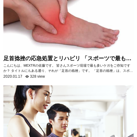
足首捻挫の応急処置とリハビリ 「スポーツで最も多
いケガ」
こんにちは、MEXTRの佐藤です。 皆さんスポーツ現場で最も多いケガをご存知です
か？ タイトルにもある通り、それが「足首の捻挫」です。 「足首の捻挫」は、スポー
ツ現場だけでなく日常生活におい...
2020.01.17
328 view