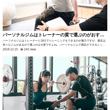
パーソナルジムはトレーナーの質で選ぶのがおすす
め！
パーソナルジムはトレーナーと1対1でトレーニングをできるのが魅力ですが、最近は
色々なジムがあるので選ぶのは大変ですよね。パーソナルジムで満足ができるところ
を選ぶためには「トレーナーの質を知る」ことがお...
2019.12.15
242 view