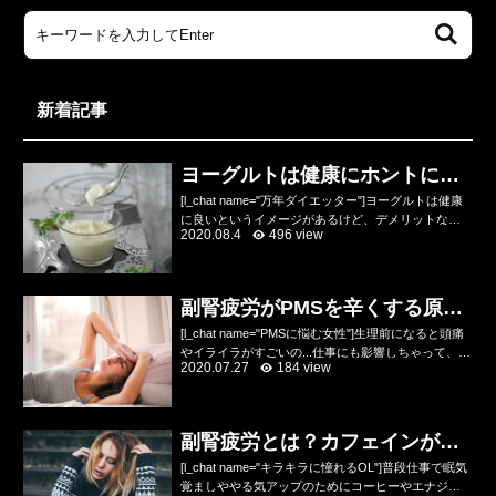
新着記事
ヨーグルトは健康にホントにい
いのかデメリットを解説
[l_chat name="万年ダイエッター"]ヨーグルトは健康
に良いというイメージがあるけど、デメリットなん
2020.08.4
496 view
てあるの？乳酸菌やビフィズス菌が入っていて便秘
にいいし、健康にいいのね？[/l_chat]...
副腎疲労がPMSを辛くする原因
をトレーナーが解説
[l_chat name="PMSに悩む女性"]生理前になると頭痛
やイライラがすごいの...仕事にも影響しちゃって、ひ
2020.07.27
184 view
どい時は会社を休んじゃうの...どうにか改善したいん
だけどあんまり何が原因かわから...
副腎疲労とは？カフェインが悪
化させる原因！？
[l_chat name="キラキラに憧れるOL"]普段仕事で眠気
覚ましややる気アップのためにコーヒーやエナジー