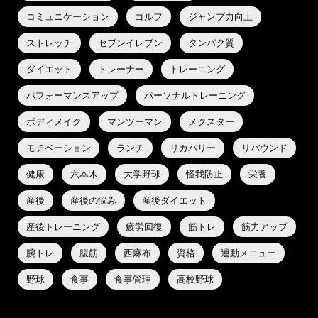
コミュニケーション
ゴルフ
ジャンプ力向上
ストレッチ
セブンイレブン
タンパク質
ダイエット
トレーナー
トレーニング
パフォーマンスアップ
パーソナルトレーニング
ボディメイク
マンツーマン
メクスター
モチベーション
ランチ
リカバリー
リバウンド
健康
六本木
大学野球
怪我防止
栄養
産後
産後の悩み
産後ダイエット
産後トレーニング
疲労回復
筋トレ
筋力アップ
腕トレ
腹筋
西麻布
資格
運動メニュー
野球
食事
食事管理
高校野球