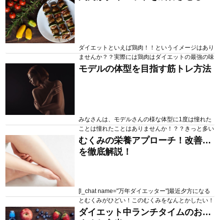
食べたいの！低カロリーのドーナツなら食べていい
かな？インスタとかでもこれなら太らないドーナツ
3選みたいなの見たから大丈夫だよね？[/l_chat] こ
ういった疑問にお答えしていきます 本記事の目次
ミスドのドーナツのカロ...
ダイエットといえば鶏肉！！というイメージはあり
ませんか？？実際には鶏肉はダイエットの最強の味
方ですね！！ 目次 鶏肉がどうしてダイエットにい
モデルの体型を目指す筋トレ方法
2020.06.04
149 views
いのか！？ 鶏肉を使ったダイエットで気をつける
ポイント 鶏肉がもたらダイエットにいい栄養素 鶏
肉ダイエットにおすすめの料理 鶏肉がどうしてダ
イエットにいいのか！？ 鶏肉は低脂質、高タンパ
クな為、他のお肉に比べて低カ...
みなさんは、モデルさんの様な体型に1度は憧れた
ことは憧れたことはありませんか！？？きっと多い
と思います。今日はモデルさんもやってる超簡単で
むくみの栄養アプローチ！改善策
2020.05.28
133 views
基本的なトレーニングを紹介していきます。 目次
を徹底解説！
モデルさんってトレーニングしているの！？？ モ
デルさんもやっている基本トレーニング まとめ モ
デルさんってトレーニングしているの！？？ モデ
ルさんはもともと体型がいいか...
[l_chat name="万年ダイエッター"]最近夕方になる
とむくみがひどい！このむくみをなんとかしたい！
何からやっていいかわからないから、1から順番に
ダイエット中ランチタイムのおす
2020.05.25
139 views
教えて欲しい！[/l_chat] こういった疑問にお答えし