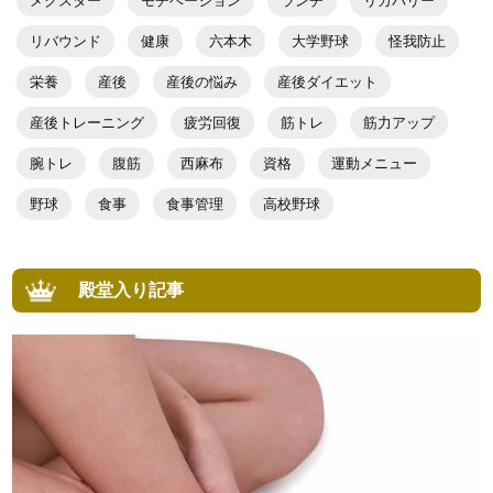
メクスター
モチベーション
ランチ
リカバリー
リバウンド
健康
六本木
大学野球
怪我防止
栄養
産後
産後の悩み
産後ダイエット
産後トレーニング
疲労回復
筋トレ
筋力アップ
腕トレ
腹筋
西麻布
資格
運動メニュー
野球
食事
食事管理
高校野球
殿堂入り記事