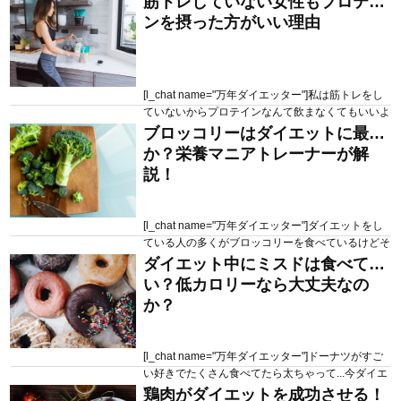
筋トレしていない女性もプロテイ
2020.07.13
646 views
い。実際1ヶ月で何キロ痩せるものなの？リスクと
ンを摂った方がいい理由
かはあるの？[/l_chat] こういった疑問にお答えして
いきます 本記事の目次 体重(体脂肪)1キロ減らすた
めには 1ヶ月で本当に体脂肪は減っているの
か？/li> 1ヶ...
[l_chat name="万年ダイエッター"]私は筋トレをし
ていないからプロテインなんて飲まなくてもいいよ
ね？あれはムキムキになりたい人が飲むものでし
ブロッコリーはダイエットに最強
2020.07.06
175 views
ょ？最近いろんなところでプロテインがたくさん入
か？栄養マニアトレーナーが解
ってる食品を見かけるけど私みたいな一般人はどう
説！
したらいいか教えて！[/l_chat] こういった疑問にお
答えしていきます 本記事の目次 プロテインはたん
ぱく質 プロテインが筋トレ...
[l_chat name="万年ダイエッター"]ダイエットをし
ている人の多くがブロッコリーを食べているけどそ
んなにいいの？どんな食べ方をすればいいの？詳し
ダイエット中にミスドは食べてい
2020.06.29
219 views
く教えて欲しい[/l_chat] こういった疑問にお答えし
い？低カロリーなら大丈夫なの
ていきます 本記事の目次 ブロッコリーの栄養成分
か？
なぜブロッコリーがダイエットに人気なのか？ ブ
ロッコリーの食べ方 まとめ 本記事を書いて...
[l_chat name="万年ダイエッター"]ドーナツがすご
い好きでたくさん食べてたら太ちゃって...今ダイエ
ットを頑張ってるんだけど、どうしてもドーナツが
鶏肉がダイエットを成功させる！
2020.06.22
821 views