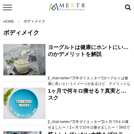
ボディメイク
HOME
ボディメイク
ヨーグルトは健康にホントにいい
のかデメリットを解説
[l_chat name="万年ダイエッター"]ヨーグルトは健
康に良いというイメージがあるけど、デメリットな
んてあるの？乳酸菌やビフィズス菌が入っていて便
1ヶ月で何キロ痩せる？真実とリ
2020.08.04
496 views
秘にいいし、健康にいいのね？[/l_chat] そんな疑問
スク
にお答えします ヨーグルトが本当に健康に良いの
かというトピックに関して詳しく解説していきます
この記事を見ていただくと単純にヨーグルトが健康
に良いという表面的なことではなく ...
[l_chat name="万年ダイエッター"]1ヶ月で6キロ痩
せましたー！2ヶ月で10キロ痩せましたー！SNSで
見かけて羨ましい！私もそれぐらい一気に痩せた