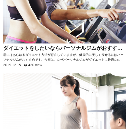
ダイエットをしたいならパーソナルジムがおすす
め！
巷にはあらゆるダイエット方法が存在していますが、健康的に美しく痩せるにはパー
ソナルジムがおすすめです。今回は、なぜパーソナルジムがダイエットに最適なのか
を項目ごとに分けて、詳しく解説いたします。 自...
2019.12.15
420 view