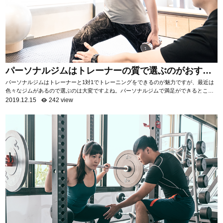
パーソナルジムはトレーナーの質で選ぶのがおすす
め！
パーソナルジムはトレーナーと1対1でトレーニングをできるのが魅力ですが、最近は
色々なジムがあるので選ぶのは大変ですよね。パーソナルジムで満足ができるところ
を選ぶためには「トレーナーの質を知る」ことがお...
2019.12.15
242 view