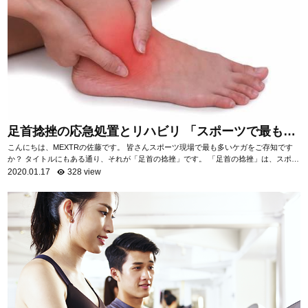
足首捻挫の応急処置とリハビリ 「スポーツで最も多
いケガ」
こんにちは、MEXTRの佐藤です。 皆さんスポーツ現場で最も多いケガをご存知です
か？ タイトルにもある通り、それが「足首の捻挫」です。 「足首の捻挫」は、スポー
ツ現場だけでなく日常生活におい...
2020.01.17
328 view