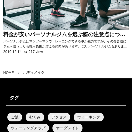
料金が安いパーソナルジムを選ぶ際の注意点につい
て
パーソナルジムはマンツーマンでトレーニングできる事が魅力ですが、その分普通に
ジムへ通うよりも費用負担が増える傾向があります。 安いパーソナルジムもあります
が、サービス内容はジムによって様々。 ...
2019.12.11
217 view
ボディメイク
HOME
タグ
ご飯
むくみ
アクセス
ウォーキング
ウォーミングアップ
オーダメイド