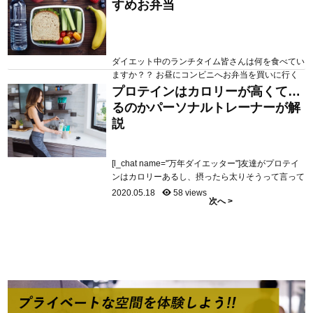
すめお弁当
ていきます 本記事の目次 むくみが起きる仕組みと
は？ むくみやすい栄養状態 むくみ改善の栄養アプ
ローチ 本記事を書いている宇田川は普段パーソナ
ル...
ダイエット中のランチタイム皆さんは何を食べてい
ますか？？ お昼にコンビニへお弁当を買いに行く
毎日でまた食べるものも決まってきて同じものばか
プロテインはカロリーが高くて太
2020.05.23
261 views
りで飽きてきませんか？ 目次 おすすめのお店紹介
るのかパーソナルトレーナーが解
デリバリー篇(テイクアウトも含む) 通販のお弁当篇
説
まとめ 現在では、通販で食べ物を買うこともデリ
バリーも盛んですよね。今回は通販のお弁当やデリ
バリー、テイクアウトできる...
[l_chat name="万年ダイエッター"]友達がプロテイ
ンはカロリーあるし、摂ったら太りそうって言って
た！ダイエット中でも摂って大丈夫？甘くて美味し
2020.05.18
58 views
次へ >
いけど太らないか心配だから色々教えて欲しい
[/l_chat] こういった疑問にお答えしていきます 本記
事の目次 プロテインのカロリー プロテインとの比
較の条件 プロテインと他のたんぱく質の比較/li> ま
とめ ...