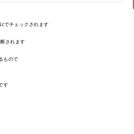
1cでチェックされます
診断されます
るもので
です