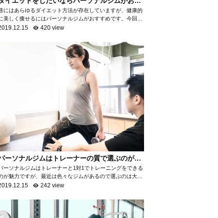
ダイエットをしたいならパーソナルジムがおす
すめ！
巷にはあらゆるダイエット方法が存在していますが、健康的
に美しく痩せるにはパーソナルジムがおすすめです。今回
は、なぜパーソナルジムがダイエットに最適なのかを項目ご
2019.12.15
420 view
とに分けて、詳しく解説いたします。 自...
パーソナルジムはトレーナーの質で選ぶのがお
すすめ！
パーソナルジムはトレーナーと1対1でトレーニングをできる
のが魅力ですが、最近は色々なジムがあるので選ぶのは大変
ですよね。パーソナルジムで満足ができるところを選ぶため
2019.12.15
242 view
には「トレーナーの質を知る」ことがお...