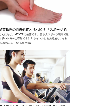
足首捻挫の応急処置とリハビリ 「スポーツで最
も多いケガ」
こんにちは、MEXTRの佐藤です。 皆さんスポーツ現場で最
も多いケガをご存知ですか？ タイトルにもある通り、それが
「足首の捻挫」です。 「足首の捻挫」は、スポーツ現場だけ
2020.01.17
328 view
でなく日常生活におい...