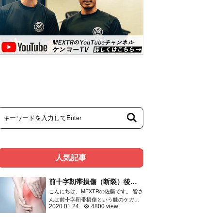
人気記事
前十字靭帯損傷（断裂）後の
リハビリメニュー
こんにちは、MEXTRの佐藤です。 皆さ
んは前十字靭帯損傷という膝のケガを
2020.01.24
4800 view
ご存知ですか？ 膝関節のケガは頻度の
高いものであり、靭帯・半月板・関節