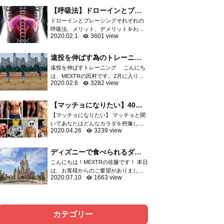
軟骨など膝関節を構成する重要な組織
【呼吸法】ドローインとブレ
が損傷し、スポーツ...
ーシングはどっちがいい
ドローインとブレーシングそれぞれの
の？？
呼吸法、メリット、デメリットをわか
2020.02.1
3601 view
りやすくご紹介 呼吸の方法としてよく
語られる「ドローイン」「ブレーシン
グ」運動指導者の中でも二極化して...
遠投を伸ばす為のトレーニン
グ
遠投を伸ばすトレーニング こんにち
は、MEXTRの田村です。2月に入りプ
2020.02.6
3282 view
ロ野球はキャンプインしましたね。選
抜高校野球の出場校も決まり、やっと
今年も始まったなと感じてます。 突然
【マッチョになりたい】40代
ですが、野球の...
からでも遅くないマッチョに
【マッチョになりたい】 マッチョと聞
なる方法
いてあなたはどんなカラダを想像しま
2020.04.26
3239 view
すか？ 細マッチョ？マッチョ？ゴリマ
ッチョ？ 大体の方はボディビルダーの
ようなゴリマッチョを想像するでしょ
ディズニーで食べられるダイ
う。 そしてトレ...
エット飯をご紹介！！
こんにちは！MEXTRの佐藤です！ 本日
は、お客様からのご要望がありました
2020.07.10
1663 view
ので、ディズニーで食べられるダイエ
ット飯について記事にさせて頂きまし
た。以前、六本木店の洲脇トレーナー
がディズニーでのダ...
カテゴリー