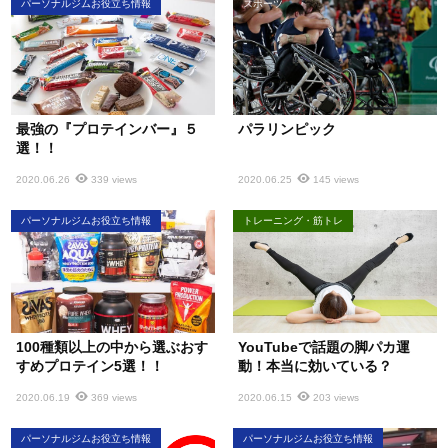
パーソナルジムお役立ち情報
スポーツ
最強の『プロテインバー』５
パラリンピック
選！！
2020.06.26
339 views
2020.06.25
145 views
パーソナルジムお役立ち情報
トレーニング・筋トレ
100種類以上の中から選ぶおす
YouTubeで話題の脚パカ運
すめプロテイン5選！！
動！本当に効いている？
2020.06.19
369 views
2020.06.15
203 views
パーソナルジムお役立ち情報
パーソナルジムお役立ち情報