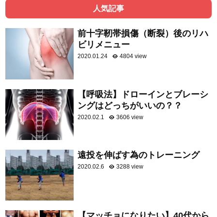
人気記事
前十字靭帯損傷（断裂）後のリハ
ビリメニュー
2020.01.24
4804 view
【呼吸法】ドローインとブレーシ
ングはどっちがいいの？？
2020.02.1
3606 view
遠投を伸ばす為のトレーニング
2020.02.6
3288 view
【マッチョになりたい】40代から