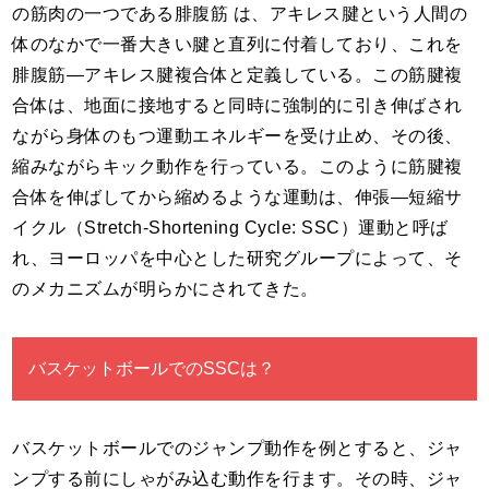
の筋肉の一つである腓腹筋 は、アキレス腱という人間の
体のなかで一番大きい腱と直列に付着しており、これを
腓腹筋―アキレス腱複合体と定義している。この筋腱複
合体は、地面に接地すると同時に強制的に引き伸ばされ
ながら身体のもつ運動エネルギーを受け止め、その後、
縮みながらキック動作を行っている。このように筋腱複
合体を伸ばしてから縮めるような運動は、伸張―短縮サ
イクル（Stretch-Shortening Cycle: SSC）運動と呼ば
れ、ヨーロッパを中心とした研究グループによって、そ
のメカニズムが明らかにされてきた。
バスケットボールでのSSCは？
バスケットボールでのジャンプ動作を例とすると、ジャ
ンプする前にしゃがみ込む動作を行ます。その時、ジャ