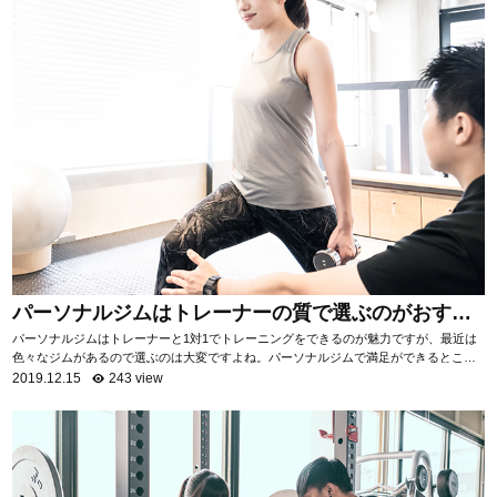
パーソナルジムはトレーナーの質で選ぶのがおすす
め！
パーソナルジムはトレーナーと1対1でトレーニングをできるのが魅力ですが、最近は
色々なジムがあるので選ぶのは大変ですよね。パーソナルジムで満足ができるところ
を選ぶためには「トレーナーの質を知る」ことがお...
2019.12.15
243 view