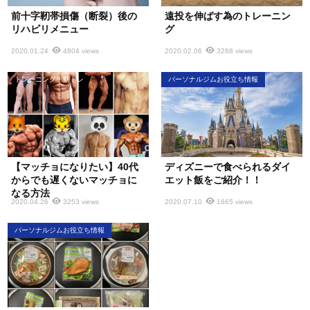
前十字靭帯損傷（断裂）後の
遠投を伸ばす為のトレーニン
リハビリメニュー
グ
2020.01.24
4804 views
2020.02.06
3288 views
トレーニング・筋トレ
パーソナルジムお役立ち情報
【マッチョになりたい】40代
ディズニーで食べられるダイ
からでも遅くないマッチョに
エット飯をご紹介！！
なる方法
2020.04.26
3253 views
2020.07.10
1665 views
パーソナルジムお役立ち情報