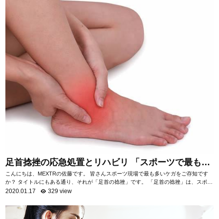
足首捻挫の応急処置とリハビリ 「スポーツで最も多
いケガ」
こんにちは、MEXTRの佐藤です。 皆さんスポーツ現場で最も多いケガをご存知です
か？ タイトルにもある通り、それが「足首の捻挫」です。 「足首の捻挫」は、スポー
ツ現場だけでなく日常生活におい...
2020.01.17
329 view