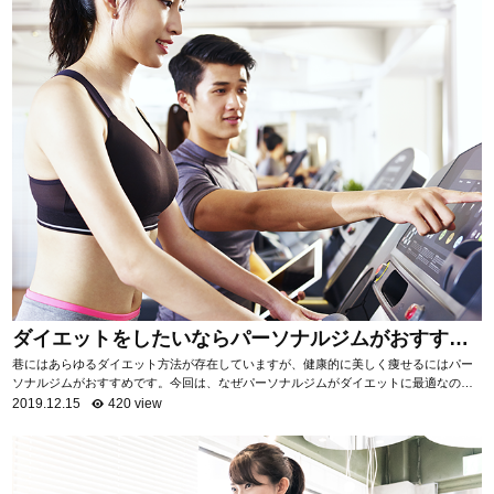
ダイエットをしたいならパーソナルジムがおすす
め！
巷にはあらゆるダイエット方法が存在していますが、健康的に美しく痩せるにはパー
ソナルジムがおすすめです。今回は、なぜパーソナルジムがダイエットに最適なのか
を項目ごとに分けて、詳しく解説いたします。 自...
2019.12.15
420 view