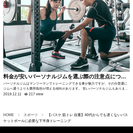
料金が安いパーソナルジムを選ぶ際の注意点につい
て
パーソナルジムはマンツーマンでトレーニングできる事が魅力ですが、その分普通に
ジムへ通うよりも費用負担が増える傾向があります。 安いパーソナルジムもあります
が、サービス内容はジムによって様々。 ...
2019.12.11
217 view
【バスケ 筋トレ 自重】40代からでも遅くないバス
HOME
スポーツ
ケットボールに必要な下半身トレーニング