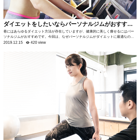
ダイエットをしたいならパーソナルジムがおすす
め！
巷にはあらゆるダイエット方法が存在していますが、健康的に美しく痩せるにはパー
ソナルジムがおすすめです。今回は、なぜパーソナルジムがダイエットに最適なのか
を項目ごとに分けて、詳しく解説いたします。 自...
2019.12.15
420 view