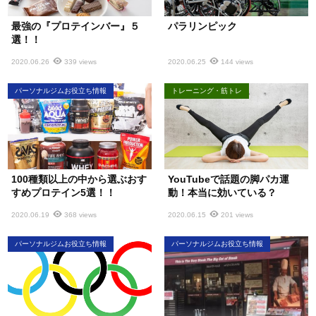
最強の『プロテインバー』５
パラリンピック
選！！
2020.06.26
339 views
2020.06.25
144 views
パーソナルジムお役立ち情報
トレーニング・筋トレ
100種類以上の中から選ぶおす
YouTubeで話題の脚パカ運
すめプロテイン5選！！
動！本当に効いている？
2020.06.19
368 views
2020.06.15
201 views
パーソナルジムお役立ち情報
パーソナルジムお役立ち情報