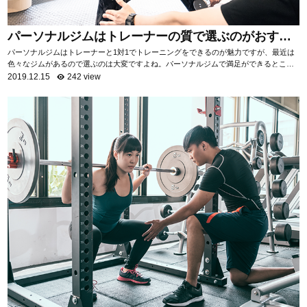
パーソナルジムはトレーナーの質で選ぶのがおすす
め！
パーソナルジムはトレーナーと1対1でトレーニングをできるのが魅力ですが、最近は
色々なジムがあるので選ぶのは大変ですよね。パーソナルジムで満足ができるところ
を選ぶためには「トレーナーの質を知る」ことがお...
2019.12.15
242 view