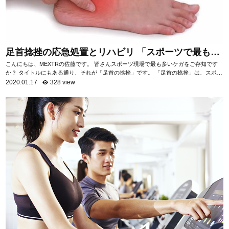
足首捻挫の応急処置とリハビリ 「スポーツで最も多
いケガ」
こんにちは、MEXTRの佐藤です。 皆さんスポーツ現場で最も多いケガをご存知です
か？ タイトルにもある通り、それが「足首の捻挫」です。 「足首の捻挫」は、スポー
ツ現場だけでなく日常生活におい...
2020.01.17
328 view