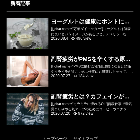
新着記事
ヨーグルトは健康にホントにい
いのかデメリットを解説
[l_chat name="万年ダイエッター"]ヨーグルトは健康
に良いというイメージがあるけど、デメリットなん
2020.08.4
496 view
てあるの？乳酸菌やビフィズス菌が入っていて便秘
にいいし、健康にいいのね？[/l_chat]...
副腎疲労がPMSを辛くする原因
をトレーナーが解説
[l_chat name="PMSに悩む女性"]生理前になると頭痛
やイライラがすごいの...仕事にも影響しちゃって、ひ
2020.07.27
184 view
どい時は会社を休んじゃうの...どうにか改善したいん
だけどあんまり何が原因かわから...
副腎疲労とは？カフェインが悪
化させる原因！？
[l_chat name="キラキラに憧れるOL"]普段仕事で眠気
覚ましややる気アップのためにコーヒーやエナジー
2020.07.20
972 view
ドリンクを飲んでるけど、デメリットもために耳に
するんだけど実際のところどう？コーヒーは脂...
トップページ
サイトマップ