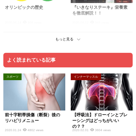
オリンピックの歴史
『いきなりステーキ』栄養素
を徹底解説！！
2020.06.14
306 views
2020.06.12
343 views
もっと見る
よく読まれている記事
スポーツ
インナーマッスル
前十字靭帯損傷（断裂）後の
【呼吸法】ドローインとブレ
リハビリメニュー
ーシングはどっちがいい
の？？
2020.01.24
4802 views
2020.02.01
3604 views