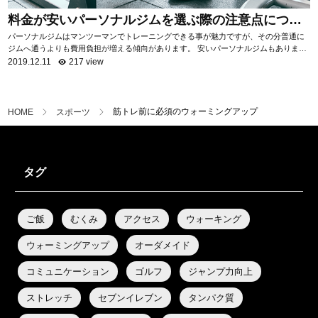
料金が安いパーソナルジムを選ぶ際の注意点につい
て
パーソナルジムはマンツーマンでトレーニングできる事が魅力ですが、その分普通に
ジムへ通うよりも費用負担が増える傾向があります。 安いパーソナルジムもあります
が、サービス内容はジムによって様々。 ...
2019.12.11
217 view
筋トレ前に必須のウォーミングアップ
HOME
スポーツ
タグ
ご飯
むくみ
アクセス
ウォーキング
ウォーミングアップ
オーダメイド
コミュニケーション
ゴルフ
ジャンプ力向上
ストレッチ
セブンイレブン
タンパク質