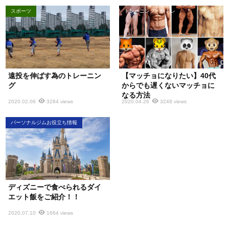
スポーツ
トレーニング・筋トレ
遠投を伸ばす為のトレーニン
【マッチョになりたい】40代
グ
からでも遅くないマッチョに
なる方法
2020.02.06
3284 views
2020.04.26
3248 views
パーソナルジムお役立ち情報
ディズニーで食べられるダイ
エット飯をご紹介！！
2020.07.10
1664 views