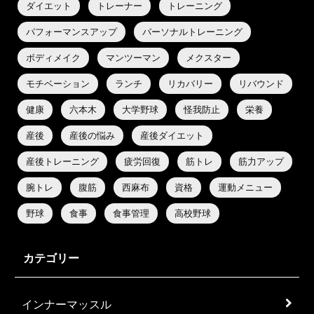
ダイエット
トレーナー
トレーニング
パフォーマンスアップ
パーソナルトレーニング
ボディメイク
マンツーマン
メクスター
モチベーション
ランチ
リカバリー
リバウンド
健康
六本木
大学野球
怪我防止
栄養
産後
産後の悩み
産後ダイエット
産後トレーニング
疲労回復
筋トレ
筋力アップ
腕トレ
腹筋
西麻布
資格
運動メニュー
野球
食事
食事管理
高校野球
カテゴリー
インナーマッスル