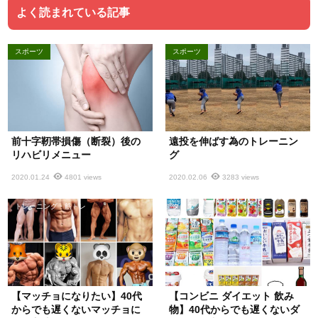
よく読まれている記事
スポーツ
スポーツ
前十字靭帯損傷（断裂）後の
遠投を伸ばす為のトレーニン
リハビリメニュー
グ
2020.01.24
4801 views
2020.02.06
3283 views
トレーニング・筋トレ
ダイエット
【マッチョになりたい】40代
【コンビニ ダイエット 飲み
からでも遅くないマッチョに
物】40代からでも遅くないダ