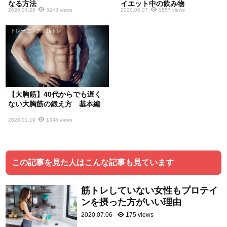
なる方法
イエット中の飲み物
2020.04.26
3243 views
2020.06.07
1557 views
トレーニング・筋トレ
【大胸筋】40代からでも遅く
ない大胸筋の鍛え方 基本編
2020.01.19
1338 views
この記事を見た人はこんな記事も見ています
筋トレしていない女性もプロテイ
ンを摂った方がいい理由
2020.07.06
175 views