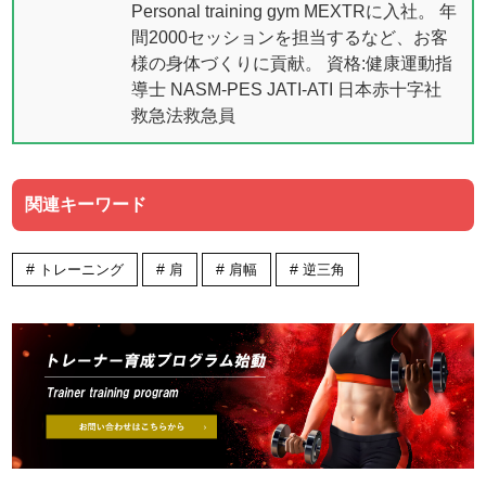
Personal training gym MEXTRに入社。 年
間2000セッションを担当するなど、お客
様の身体づくりに貢献。 資格:健康運動指
導士 NASM-PES JATI-ATI 日本赤十字社
救急法救急員
関連キーワード
トレーニング
肩
肩幅
逆三角