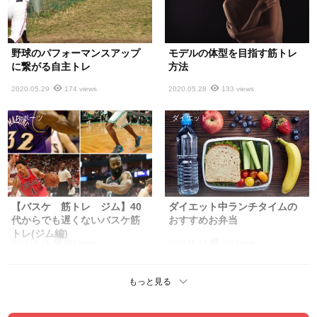
野球のパフォーマンスアップ
モデルの体型を目指す筋トレ
に繋がる自主トレ
方法
2020.05.29
174 views
2020.05.28
133 views
スポーツ
ダイエット
【バスケ 筋トレ ジム】40
ダイエット中ランチタイムの
代からでも遅くないバスケ筋
おすすめお弁当
トレ(ジム編)
2020.05.24
567 views
2020.05.23
261 views
もっと見る