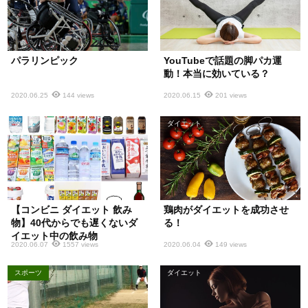
パラリンピック
YouTubeで話題の脚パカ運
動！本当に効いている？
2020.06.25
144 views
2020.06.15
201 views
ダイエット
ダイエット
【コンビニ ダイエット 飲み
鶏肉がダイエットを成功させ
物】40代からでも遅くないダ
る！
イエット中の飲み物
2020.06.07
1557 views
2020.06.04
149 views
スポーツ
ダイエット