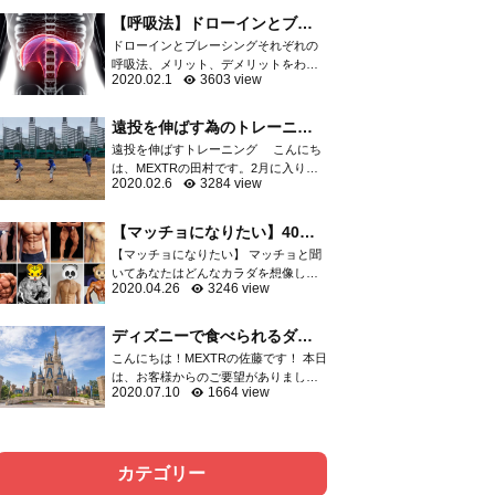
軟骨など膝関節を構成する重要な組織
【呼吸法】ドローインとブレ
が損傷し、スポーツ...
ーシングはどっちがいい
ドローインとブレーシングそれぞれの
の？？
呼吸法、メリット、デメリットをわか
2020.02.1
3603 view
りやすくご紹介 呼吸の方法としてよく
語られる「ドローイン」「ブレーシン
グ」運動指導者の中でも二極化して...
遠投を伸ばす為のトレーニン
グ
遠投を伸ばすトレーニング こんにち
は、MEXTRの田村です。2月に入りプ
2020.02.6
3284 view
ロ野球はキャンプインしましたね。選
抜高校野球の出場校も決まり、やっと
今年も始まったなと感じてます。 突然
【マッチョになりたい】40代
ですが、野球の...
からでも遅くないマッチョに
【マッチョになりたい】 マッチョと聞
なる方法
いてあなたはどんなカラダを想像しま
2020.04.26
3246 view
すか？ 細マッチョ？マッチョ？ゴリマ
ッチョ？ 大体の方はボディビルダーの
ようなゴリマッチョを想像するでしょ
ディズニーで食べられるダイ
う。 そしてトレ...
エット飯をご紹介！！
こんにちは！MEXTRの佐藤です！ 本日
は、お客様からのご要望がありました
2020.07.10
1664 view
ので、ディズニーで食べられるダイエ
ット飯について記事にさせて頂きまし
た。以前、六本木店の洲脇トレーナー
がディズニーでのダ...
カテゴリー