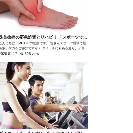
足首捻挫の応急処置とリハビリ 「スポーツで最
も多いケガ」
こんにちは、MEXTRの佐藤です。 皆さんスポーツ現場で最
も多いケガをご存知ですか？ タイトルにもある通り、それが
「足首の捻挫」です。 「足首の捻挫」は、スポーツ現場だけ
2020.01.17
328 view
でなく日常生活におい...