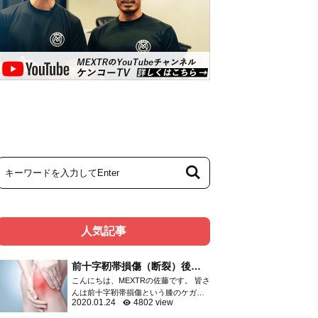
人気記事
前十字靭帯損傷（断裂）後の
リハビリメニュー
こんにちは、MEXTRの佐藤です。 皆さ
んは前十字靭帯損傷という膝のケガを
2020.01.24
4802 view
ご存知ですか？ 膝関節のケガは頻度の
高いものであり、靭帯・半月板・関節