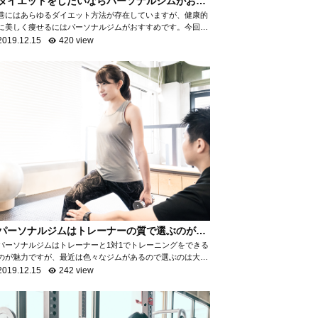
ダイエットをしたいならパーソナルジムがおす
すめ！
巷にはあらゆるダイエット方法が存在していますが、健康的
に美しく痩せるにはパーソナルジムがおすすめです。今回
は、なぜパーソナルジムがダイエットに最適なのかを項目ご
2019.12.15
420 view
とに分けて、詳しく解説いたします。 自...
パーソナルジムはトレーナーの質で選ぶのがお
すすめ！
パーソナルジムはトレーナーと1対1でトレーニングをできる
のが魅力ですが、最近は色々なジムがあるので選ぶのは大変
ですよね。パーソナルジムで満足ができるところを選ぶため
2019.12.15
242 view
には「トレーナーの質を知る」ことがお...