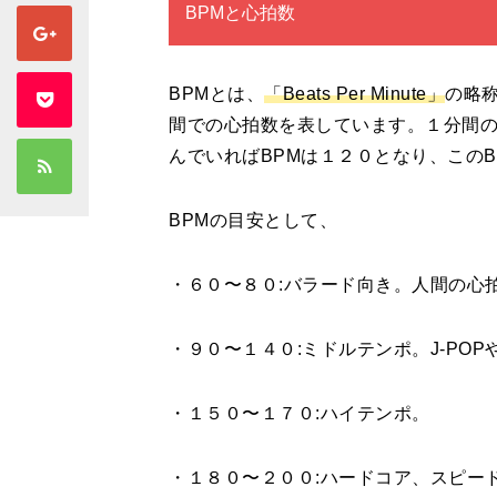
BPMと心拍数
BPMとは、
「Beats Per Minute」
の略
間での心拍数を表しています。１分間の
んでいればBPMは１２０となり、この
BPMの目安として、
・６０〜８０:バラード向き。人間の心
・９０〜１４０:ミドルテンポ。J-PO
・１５０〜１７０:ハイテンポ。
・１８０〜２００:ハードコア、スピー