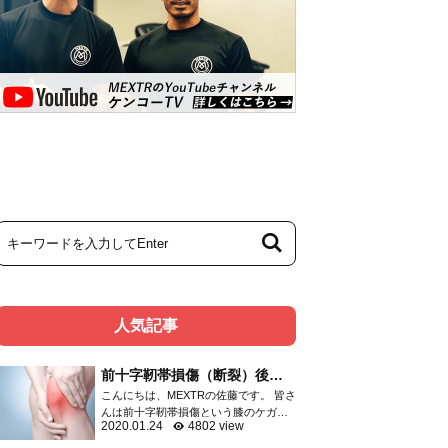
人気記事
前十字靭帯損傷（断裂）後の
リハビリメニュー
こんにちは、MEXTRの佐藤です。 皆さ
んは前十字靭帯損傷という膝のケガを
2020.01.24
4802 view
ご存知ですか？ 膝関節のケガは頻度の
高いものであり、靭帯・半月板・関節