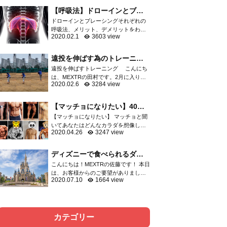
軟骨など膝関節を構成する重要な組織
【呼吸法】ドローインとブレ
が損傷し、スポーツ...
ーシングはどっちがいい
ドローインとブレーシングそれぞれの
の？？
呼吸法、メリット、デメリットをわか
2020.02.1
3603 view
りやすくご紹介 呼吸の方法としてよく
語られる「ドローイン」「ブレーシン
グ」運動指導者の中でも二極化して...
遠投を伸ばす為のトレーニン
グ
遠投を伸ばすトレーニング こんにち
は、MEXTRの田村です。2月に入りプ
2020.02.6
3284 view
ロ野球はキャンプインしましたね。選
抜高校野球の出場校も決まり、やっと
今年も始まったなと感じてます。 突然
【マッチョになりたい】40代
ですが、野球の...
からでも遅くないマッチョに
【マッチョになりたい】 マッチョと聞
なる方法
いてあなたはどんなカラダを想像しま
2020.04.26
3247 view
すか？ 細マッチョ？マッチョ？ゴリマ
ッチョ？ 大体の方はボディビルダーの
ようなゴリマッチョを想像するでしょ
ディズニーで食べられるダイ
う。 そしてトレ...
エット飯をご紹介！！
こんにちは！MEXTRの佐藤です！ 本日
は、お客様からのご要望がありました
2020.07.10
1664 view
ので、ディズニーで食べられるダイエ
ット飯について記事にさせて頂きまし
た。以前、六本木店の洲脇トレーナー
がディズニーでのダ...
カテゴリー