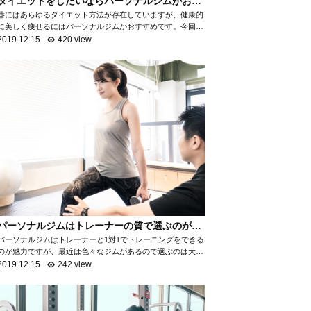
ダイエットをしたいならパーソナルジムがおす
すめ！
巷にはあらゆるダイエット方法が存在していますが、健康的
に美しく痩せるにはパーソナルジムがおすすめです。今回
は、なぜパーソナルジムがダイエットに最適なのかを項目ご
2019.12.15
420 view
とに分けて、詳しく解説いたします。 自...
パーソナルジムはトレーナーの質で選ぶのがお
すすめ！
パーソナルジムはトレーナーと1対1でトレーニングをできる
のが魅力ですが、最近は色々なジムがあるので選ぶのは大変
ですよね。パーソナルジムで満足ができるところを選ぶため
2019.12.15
242 view
には「トレーナーの質を知る」ことがお...