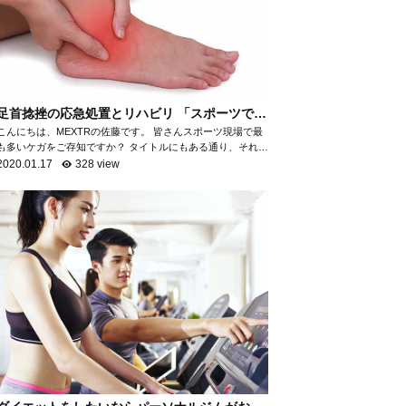
足首捻挫の応急処置とリハビリ 「スポーツで最
も多いケガ」
こんにちは、MEXTRの佐藤です。 皆さんスポーツ現場で最
も多いケガをご存知ですか？ タイトルにもある通り、それが
「足首の捻挫」です。 「足首の捻挫」は、スポーツ現場だけ
2020.01.17
328 view
でなく日常生活におい...