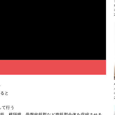
◆
すると
して行う
斜筋、横隔膜、骨盤的筋郡など腹筋郡全体を収縮させる