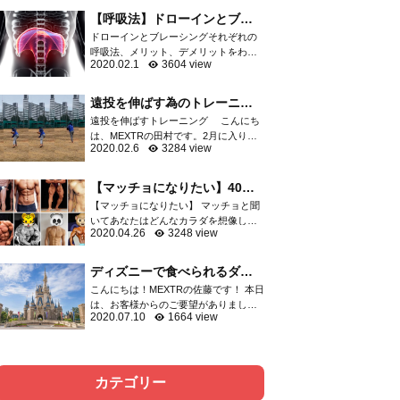
軟骨など膝関節を構成する重要な組織
【呼吸法】ドローインとブレ
が損傷し、スポーツ...
ーシングはどっちがいい
ドローインとブレーシングそれぞれの
の？？
呼吸法、メリット、デメリットをわか
2020.02.1
3604 view
りやすくご紹介 呼吸の方法としてよく
語られる「ドローイン」「ブレーシン
グ」運動指導者の中でも二極化して...
遠投を伸ばす為のトレーニン
グ
遠投を伸ばすトレーニング こんにち
は、MEXTRの田村です。2月に入りプ
2020.02.6
3284 view
ロ野球はキャンプインしましたね。選
抜高校野球の出場校も決まり、やっと
今年も始まったなと感じてます。 突然
【マッチョになりたい】40代
ですが、野球の...
からでも遅くないマッチョに
【マッチョになりたい】 マッチョと聞
なる方法
いてあなたはどんなカラダを想像しま
2020.04.26
3248 view
すか？ 細マッチョ？マッチョ？ゴリマ
ッチョ？ 大体の方はボディビルダーの
ようなゴリマッチョを想像するでしょ
ディズニーで食べられるダイ
う。 そしてトレ...
エット飯をご紹介！！
こんにちは！MEXTRの佐藤です！ 本日
は、お客様からのご要望がありました
2020.07.10
1664 view
ので、ディズニーで食べられるダイエ
ット飯について記事にさせて頂きまし
た。以前、六本木店の洲脇トレーナー
がディズニーでのダ...
カテゴリー