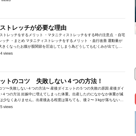
で気軽に始められますよね。 目次 ウォーキングに...
ストレッチが必要な理由
ト ・血行改善 運動量が
大きくなったお腹が股関節を圧迫してしまう為どうしてもむくみが出てしま
チして全身の血流が良くなるとむくみが改善されます。 ・体重増加の予防...
4 views
ットのコツ 失敗しない４つの方法！
４つの方法〜 産後ダイエットの５つの失敗の原因 産後ダイ
た体重。出産したのになかなか体重が減
 は少なくありません。出産後ある程度は落ちても、後２〜３kgが落ちない！
のではないでしょうか？ 焦るかもしれませんが、産後のダイエットは通常
5 views
、...