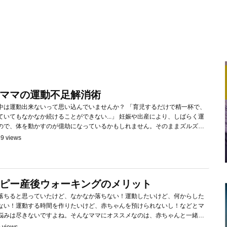
ママの運動不足解消術
出来ないって思い込んでいませんか？ 「育児するだけで精一杯で、
かなか続けることができない...」 妊娠や出産により、しばらく運
ので、体を動かすのが億劫になっているかもしれません。そのままズルズル
と、健康管理や美容の面にマイナスの影響をおよぼすことも。健康維持やス
9 views
も、できるだけ日常に運動を...
ピー産後ウォーキングのメリット
落ちると思っていたけど、なかなか落ちない！運動したいけど、何からした
ない！運動する時間を作りたいけど、赤ちゃんを預けられないし！などとマ
悩みは尽きないですよね。そんなママにオススメなのは、赤ちゃんと一緒に
ことです。赤ちゃんと一緒に出来るのでわざわざ時間を作らなくても良いの
 views