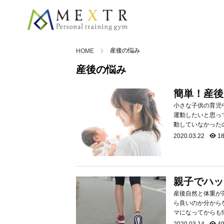
産後の悩み
HOME
産後の悩み
簡単！産後
小さな子供の育児中は運動
運動したいと思っていてもな
動していなかった
と運動不足が続く
2020.03.22
18
トレス解消の面から
親子でハッ
産後自然と体重が
ら良いのか分から
マになってからも
ウォーキングする
2020.03.14
49