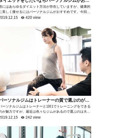
ダイエットをしたいならパーソナルジムがおす
すめ！
巷にはあらゆるダイエット方法が存在していますが、健康的
に美しく痩せるにはパーソナルジムがおすすめです。今回
は、なぜパーソナルジムがダイエットに最適なのかを項目ご
2019.12.15
420 view
とに分けて、詳しく解説いたします。 自...
パーソナルジムはトレーナーの質で選ぶのがお
すすめ！
パーソナルジムはトレーナーと1対1でトレーニングをできる
のが魅力ですが、最近は色々なジムがあるので選ぶのは大変
ですよね。パーソナルジムで満足ができるところを選ぶため
2019.12.15
242 view
には「トレーナーの質を知る」ことがお...