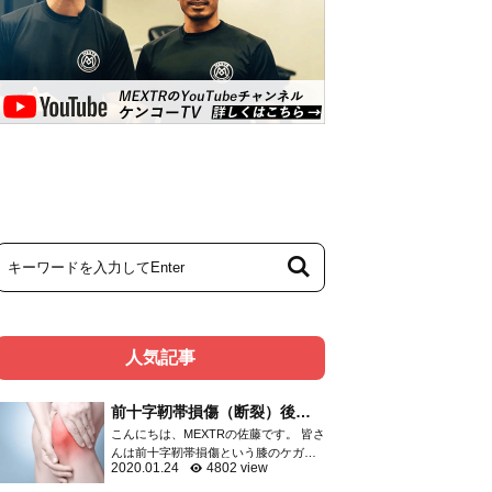
人気記事
前十字靭帯損傷（断裂）後の
リハビリメニュー
こんにちは、MEXTRの佐藤です。 皆さ
んは前十字靭帯損傷という膝のケガを
2020.01.24
4802 view
ご存知ですか？ 膝関節のケガは頻度の
高いものであり、靭帯・半月板・関節