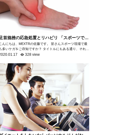
足首捻挫の応急処置とリハビリ 「スポーツで最
も多いケガ」
こんにちは、MEXTRの佐藤です。 皆さんスポーツ現場で最
も多いケガをご存知ですか？ タイトルにもある通り、それが
「足首の捻挫」です。 「足首の捻挫」は、スポーツ現場だけ
2020.01.17
328 view
でなく日常生活におい...