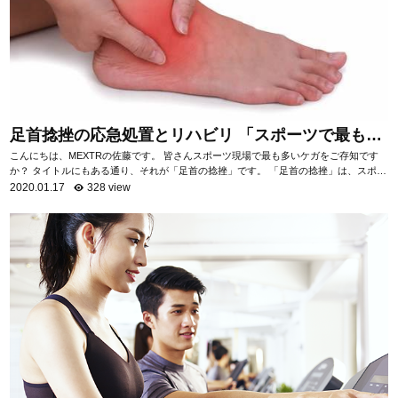
足首捻挫の応急処置とリハビリ 「スポーツで最も多
いケガ」
こんにちは、MEXTRの佐藤です。 皆さんスポーツ現場で最も多いケガをご存知です
か？ タイトルにもある通り、それが「足首の捻挫」です。 「足首の捻挫」は、スポー
ツ現場だけでなく日常生活におい...
2020.01.17
328 view