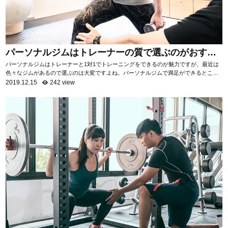
パーソナルジムはトレーナーの質で選ぶのがおすす
め！
パーソナルジムはトレーナーと1対1でトレーニングをできるのが魅力ですが、最近は
色々なジムがあるので選ぶのは大変ですよね。パーソナルジムで満足ができるところ
を選ぶためには「トレーナーの質を知る」ことがお...
2019.12.15
242 view