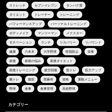
ストレッチ
セブンイレブン
タンパク質
ダイエット
トレーナー
トレーニング
パフォーマンスアップ
パーソナルトレーニング
ボディメイク
マンツーマン
メクスター
モチベーション
ランチ
リカバリー
リバウンド
健康
六本木
大学野球
怪我防止
栄養
産後
産後の悩み
産後ダイエット
産後トレーニング
疲労回復
筋トレ
筋力アップ
腕トレ
腹筋
西麻布
資格
運動メニュー
野球
食事
食事管理
高校野球
カテゴリー