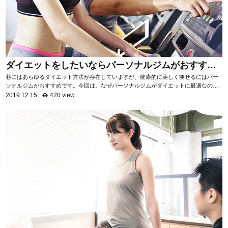
ダイエットをしたいならパーソナルジムがおすす
め！
巷にはあらゆるダイエット方法が存在していますが、健康的に美しく痩せるにはパー
ソナルジムがおすすめです。今回は、なぜパーソナルジムがダイエットに最適なのか
を項目ごとに分けて、詳しく解説いたします。 自...
2019.12.15
420 view