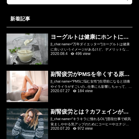
新着記事
ヨーグルトは健康にホントにい
いのかデメリットを解説
[l_chat name="万年ダイエッター"]ヨーグルトは健康
に良いというイメージがあるけど、デメリットなん
2020.08.4
496 view
てあるの？乳酸菌やビフィズス菌が入っていて便秘
にいいし、健康にいいのね？[/l_chat]...
副腎疲労がPMSを辛くする原因
をトレーナーが解説
[l_chat name="PMSに悩む女性"]生理前になると頭痛
やイライラがすごいの...仕事にも影響しちゃって、ひ
2020.07.27
184 view
どい時は会社を休んじゃうの...どうにか改善したいん
だけどあんまり何が原因かわから...
副腎疲労とは？カフェインが悪
化させる原因！？
[l_chat name="キラキラに憧れるOL"]普段仕事で眠気
覚ましややる気アップのためにコーヒーやエナジー
2020.07.20
972 view
ドリンクを飲んでるけど、デメリットもために耳に
するんだけど実際のところどう？コーヒーは脂...