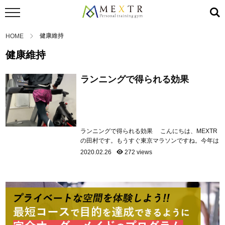
健康維持
HOME
健康維持
ランニングで得られる効果
ランニングで得られる効果 こんにちは、MEXTR
の田村です。もうすぐ東京マラソンですね。今年は
残念なことに新型コロナウイルスの影響で一般参加
2020.02.26
272 views
のランナーの方は走れなくなってしまいましたね。
東京マラソンの影響を受けてランニングを始めた
り、レースに出たりする方もいらっしゃったかと思
います。 ランニングと言ってもレースでタイム
を争うレベルのものから健康の為にゆっくり走るも
のまで、いろいろありま...