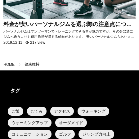
料金が安いパーソナルジムを選ぶ際の注意点につい
て
パーソナルジムはマンツーマンでトレーニングできる事が魅力ですが、その分普通に
ジムへ通うよりも費用負担が増える傾向があります。 安いパーソナルジムもあります
が、サービス内容はジムによって様々。 ...
2019.12.11
217 view
健康維持
HOME
タグ
ご飯
むくみ
アクセス
ウォーキング
ウォーミングアップ
オーダメイド
コミュニケーション
ゴルフ
ジャンプ力向上