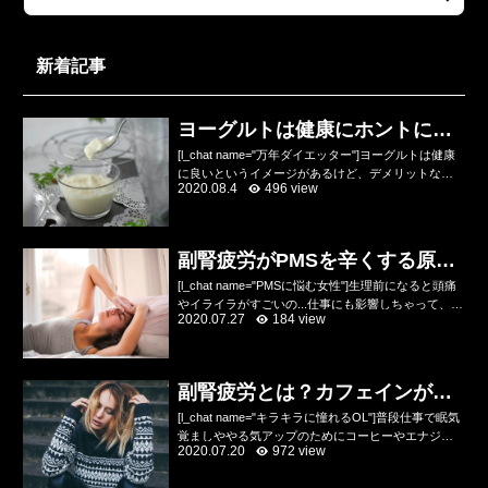
新着記事
ヨーグルトは健康にホントにい
いのかデメリットを解説
[l_chat name="万年ダイエッター"]ヨーグルトは健康
に良いというイメージがあるけど、デメリットなん
2020.08.4
496 view
てあるの？乳酸菌やビフィズス菌が入っていて便秘
にいいし、健康にいいのね？[/l_chat]...
副腎疲労がPMSを辛くする原因
をトレーナーが解説
[l_chat name="PMSに悩む女性"]生理前になると頭痛
やイライラがすごいの...仕事にも影響しちゃって、ひ
2020.07.27
184 view
どい時は会社を休んじゃうの...どうにか改善したいん
だけどあんまり何が原因かわから...
副腎疲労とは？カフェインが悪
化させる原因！？
[l_chat name="キラキラに憧れるOL"]普段仕事で眠気
覚ましややる気アップのためにコーヒーやエナジー
2020.07.20
972 view
ドリンクを飲んでるけど、デメリットもために耳に
するんだけど実際のところどう？コーヒーは脂...