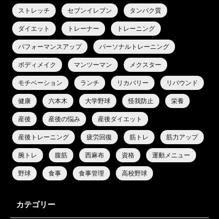
ストレッチ
セブンイレブン
タンパク質
ダイエット
トレーナー
トレーニング
パフォーマンスアップ
パーソナルトレーニング
ボディメイク
マンツーマン
メクスター
モチベーション
ランチ
リカバリー
リバウンド
健康
六本木
大学野球
怪我防止
栄養
産後
産後の悩み
産後ダイエット
産後トレーニング
疲労回復
筋トレ
筋力アップ
腕トレ
腹筋
西麻布
資格
運動メニュー
野球
食事
食事管理
高校野球
カテゴリー