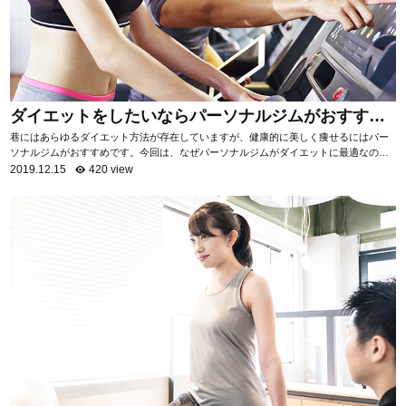
ダイエットをしたいならパーソナルジムがおすす
め！
巷にはあらゆるダイエット方法が存在していますが、健康的に美しく痩せるにはパー
ソナルジムがおすすめです。今回は、なぜパーソナルジムがダイエットに最適なのか
を項目ごとに分けて、詳しく解説いたします。 自...
2019.12.15
420 view