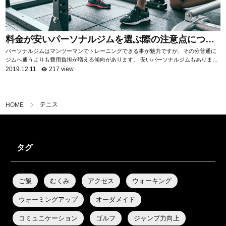
料金が安いパーソナルジムを選ぶ際の注意点につい
て
パーソナルジムはマンツーマンでトレーニングできる事が魅力ですが、その分普通に
ジムへ通うよりも費用負担が増える傾向があります。 安いパーソナルジムもあります
が、サービス内容はジムによって様々。 ...
2019.12.11
217 view
テニス
HOME
タグ
ご飯
むくみ
アクセス
ウォーキング
ウォーミングアップ
オーダメイド
コミュニケーション
ゴルフ
ジャンプ力向上