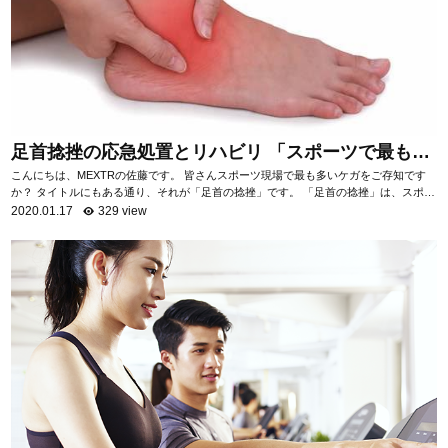
足首捻挫の応急処置とリハビリ 「スポーツで最も多
いケガ」
こんにちは、MEXTRの佐藤です。 皆さんスポーツ現場で最も多いケガをご存知です
か？ タイトルにもある通り、それが「足首の捻挫」です。 「足首の捻挫」は、スポー
ツ現場だけでなく日常生活におい...
2020.01.17
329 view