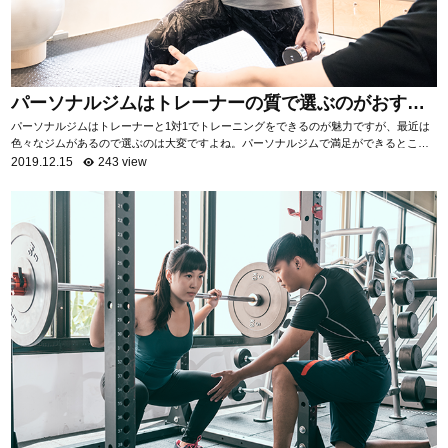
パーソナルジムはトレーナーの質で選ぶのがおすす
め！
パーソナルジムはトレーナーと1対1でトレーニングをできるのが魅力ですが、最近は
色々なジムがあるので選ぶのは大変ですよね。パーソナルジムで満足ができるところ
を選ぶためには「トレーナーの質を知る」ことがお...
2019.12.15
243 view