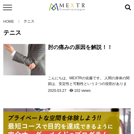
テニス
HOME
テニス
肘の痛みの原因を解説！！
こんにちは、MEXTRの佐藤です。 人間の身体の関
節は、安定性と可動性という２つの役割がありま
す。主に安定性として働くのが、肘関節・腰部・膝
2020.03.27
102 views
関節。これらの関節は、本来動かすべきではない可
動範囲を超えて動かしてしまうと、痛みやケガにつ
ながってしまいます。今回は、その肘関節のケガと
について詳しく解説していきます！ 肘の痛みの原
因を解説！！ 肘の解剖 肘のケガの種類 肘の...