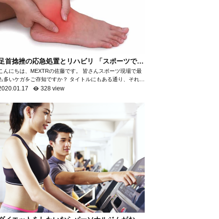
足首捻挫の応急処置とリハビリ 「スポーツで最
も多いケガ」
こんにちは、MEXTRの佐藤です。 皆さんスポーツ現場で最
も多いケガをご存知ですか？ タイトルにもある通り、それが
「足首の捻挫」です。 「足首の捻挫」は、スポーツ現場だけ
2020.01.17
328 view
でなく日常生活におい...