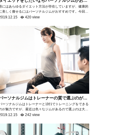
ダイエットをしたいならパーソナルジムがおす
すめ！
巷にはあらゆるダイエット方法が存在していますが、健康的
に美しく痩せるにはパーソナルジムがおすすめです。今回
は、なぜパーソナルジムがダイエットに最適なのかを項目ご
2019.12.15
420 view
とに分けて、詳しく解説いたします。 自...
パーソナルジムはトレーナーの質で選ぶのがお
すすめ！
パーソナルジムはトレーナーと1対1でトレーニングをできる
のが魅力ですが、最近は色々なジムがあるので選ぶのは大変
ですよね。パーソナルジムで満足ができるところを選ぶため
2019.12.15
242 view
には「トレーナーの質を知る」ことがお...