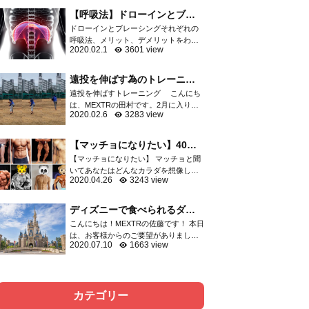
軟骨など膝関節を構成する重要な組織
【呼吸法】ドローインとブレ
が損傷し、スポーツ...
ーシングはどっちがいい
ドローインとブレーシングそれぞれの
の？？
呼吸法、メリット、デメリットをわか
2020.02.1
3601 view
りやすくご紹介 呼吸の方法としてよく
語られる「ドローイン」「ブレーシン
グ」運動指導者の中でも二極化して...
遠投を伸ばす為のトレーニン
グ
遠投を伸ばすトレーニング こんにち
は、MEXTRの田村です。2月に入りプ
2020.02.6
3283 view
ロ野球はキャンプインしましたね。選
抜高校野球の出場校も決まり、やっと
今年も始まったなと感じてます。 突然
【マッチョになりたい】40代
ですが、野球の...
からでも遅くないマッチョに
【マッチョになりたい】 マッチョと聞
なる方法
いてあなたはどんなカラダを想像しま
2020.04.26
3243 view
すか？ 細マッチョ？マッチョ？ゴリマ
ッチョ？ 大体の方はボディビルダーの
ようなゴリマッチョを想像するでしょ
ディズニーで食べられるダイ
う。 そしてトレ...
エット飯をご紹介！！
こんにちは！MEXTRの佐藤です！ 本日
は、お客様からのご要望がありました
2020.07.10
1663 view
ので、ディズニーで食べられるダイエ
ット飯について記事にさせて頂きまし
た。以前、六本木店の洲脇トレーナー
がディズニーでのダ...
カテゴリー