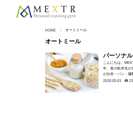
オートミール
HOME
オートミール
パーソナル
レシピ！！
こんにちは、ME
年、食の欧米化が
が白米・パン・麺
不足してしまいま
2020.05.01
23
きたり、免疫機能が