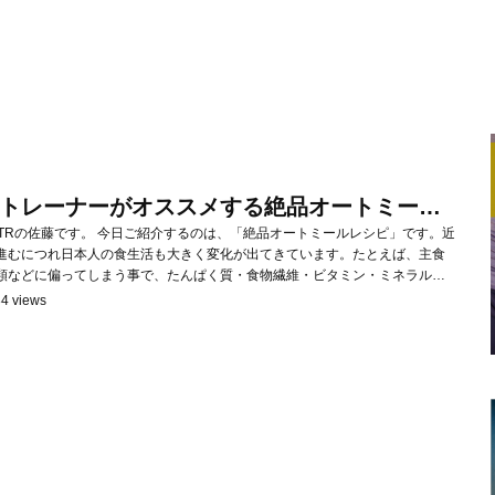
トレーナーがオススメする絶品オートミール
XTRの佐藤です。 今日ご紹介するのは、「絶品オートミールレシピ」です。近
進むにつれ日本人の食生活も大きく変化が出てきています。たとえば、主食
類などに偏ってしまう事で、たんぱく質・食物繊維・ビタミン・ミネラルが
す。 身体を作るこれらの栄養素が不足してしまうと慢性的に身体の不調が起
4 views
弱くなり疾病を引き起こすこともあり...