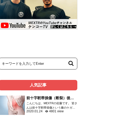
人気記事
前十字靭帯損傷（断裂）後の
リハビリメニュー
こんにちは、MEXTRの佐藤です。 皆さ
んは前十字靭帯損傷という膝のケガを
2020.01.24
4801 view
ご存知ですか？ 膝関節のケガは頻度の
高いものであり、靭帯・半月板・関節