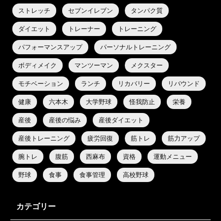
ストレッチ
セブンイレブン
タンパク質
ダイエット
トレーナー
トレーニング
パフォーマンスアップ
パーソナルトレーニング
ボディメイク
マンツーマン
メクスター
モチベーション
ランチ
リカバリー
リバウンド
健康
六本木
大学野球
怪我防止
栄養
産後
産後の悩み
産後ダイエット
産後トレーニング
疲労回復
筋トレ
筋力アップ
腕トレ
腹筋
西麻布
資格
運動メニュー
野球
食事
食事管理
高校野球
カテゴリー