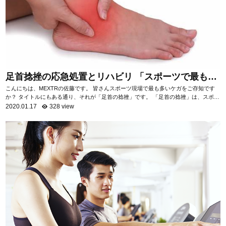
足首捻挫の応急処置とリハビリ 「スポーツで最も多
いケガ」
こんにちは、MEXTRの佐藤です。 皆さんスポーツ現場で最も多いケガをご存知です
か？ タイトルにもある通り、それが「足首の捻挫」です。 「足首の捻挫」は、スポー
ツ現場だけでなく日常生活におい...
2020.01.17
328 view