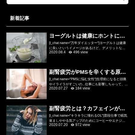
新着記事
ヨーグルトは健康にホントにい
いのかデメリットを解説
[l_chat name="万年ダイエッター"]ヨーグルトは健康
に良いというイメージがあるけど、デメリットなん
2020.08.4
496 view
てあるの？乳酸菌やビフィズス菌が入っていて便秘
にいいし、健康にいいのね？[/l_chat]...
副腎疲労がPMSを辛くする原因
をトレーナーが解説
[l_chat name="PMSに悩む女性"]生理前になると頭痛
やイライラがすごいの...仕事にも影響しちゃって、ひ
2020.07.27
184 view
どい時は会社を休んじゃうの...どうにか改善したいん
だけどあんまり何が原因かわから...
副腎疲労とは？カフェインが悪
化させる原因！？
[l_chat name="キラキラに憧れるOL"]普段仕事で眠気
覚ましややる気アップのためにコーヒーやエナジー
2020.07.20
972 view
ドリンクを飲んでるけど、デメリットもために耳に
するんだけど実際のところどう？コーヒーは脂...