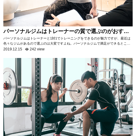
パーソナルジムはトレーナーの質で選ぶのがおすす
め！
パーソナルジムはトレーナーと1対1でトレーニングをできるのが魅力ですが、最近は
色々なジムがあるので選ぶのは大変ですよね。パーソナルジムで満足ができるところ
を選ぶためには「トレーナーの質を知る」ことがお...
2019.12.15
242 view