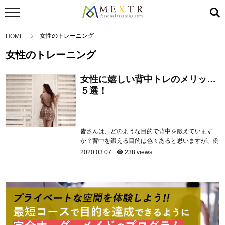
女性のトレーニング
HOME
女性のトレーニング
女性に嬉しい背中トレのメリット
５選！
皆さんは、どのような目的で背中を鍛えています
か？背中を鍛える目的は色々あると思いますが、例
えば街中を歩いている時、背中が丸まって猫背にな
2020.03.07
238 views
って歩いている女性よりも、背筋伸びている女性の
方が美しく見えますよね！でも、背中のトレーニン
グって難しいしどうやって鍛えたら良いか分からな
いという方も沢山いるを思います。そこで、今日は
背中を鍛える重要性と自宅でも出来る簡単なエクサ
サイズを紹介したいと思います。 ...