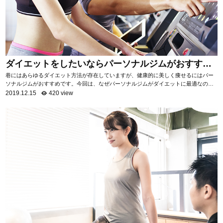
ダイエットをしたいならパーソナルジムがおすす
め！
巷にはあらゆるダイエット方法が存在していますが、健康的に美しく痩せるにはパー
ソナルジムがおすすめです。今回は、なぜパーソナルジムがダイエットに最適なのか
を項目ごとに分けて、詳しく解説いたします。 自...
2019.12.15
420 view