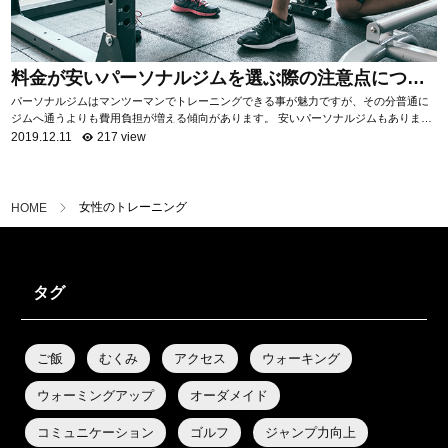
料金が安いパーソナルジムを選ぶ際の注意点につい
て
パーソナルジムはマンツーマンでトレーニングできる事が魅力ですが、その分普通に
ジムへ通うよりも費用負担が増える傾向があります。 安いパーソナルジムもあります
が、サービス内容はジムによって様々。 ...
2019.12.11
217 view
女性のトレーニング
HOME
タグ
ご飯
むくみ
アクセス
ウォーキング
ウォーミングアップ
オーダメイド
コミュニケーション
ゴルフ
ジャンプ力向上