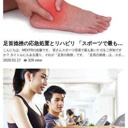
足首捻挫の応急処置とリハビリ 「スポーツで最も多
いケガ」
こんにちは、MEXTRの佐藤です。 皆さんスポーツ現場で最も多いケガをご存知です
か？ タイトルにもある通り、それが「足首の捻挫」です。 「足首の捻挫」は、スポー
ツ現場だけでなく日常生活におい...
2020.01.17
328 view