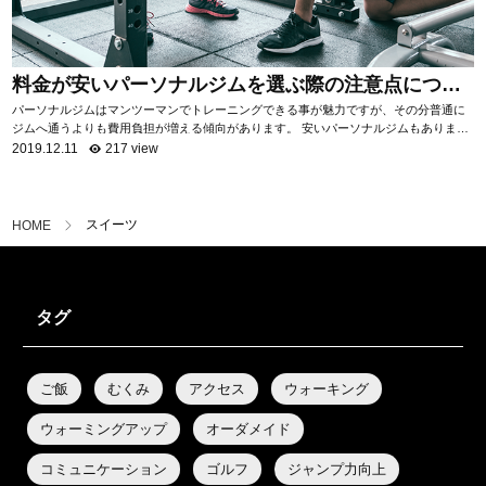
料金が安いパーソナルジムを選ぶ際の注意点につい
て
パーソナルジムはマンツーマンでトレーニングできる事が魅力ですが、その分普通に
ジムへ通うよりも費用負担が増える傾向があります。 安いパーソナルジムもあります
が、サービス内容はジムによって様々。 ...
2019.12.11
217 view
スイーツ
HOME
タグ
ご飯
むくみ
アクセス
ウォーキング
ウォーミングアップ
オーダメイド
コミュニケーション
ゴルフ
ジャンプ力向上