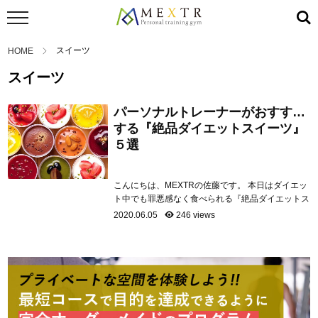
スイーツ
HOME
スイーツ
パーソナルトレーナーがおすすめ
する『絶品ダイエットスイーツ』
５選
こんにちは、MEXTRの佐藤です。 本日はダイエッ
ト中でも罪悪感なく食べられる『絶品ダイエットス
イーツ』をご紹介致します！！ 本記事の目次 FINE
2020.06.05
246 views
LAB 「プロテインパンケーキ」 Luna 「Isey
SKYR」 MORINAGA「マンゴプリン」 Glico 「ス
ナオシリーズ」 Chateraise 「低糖質どらやき」
FINE L...