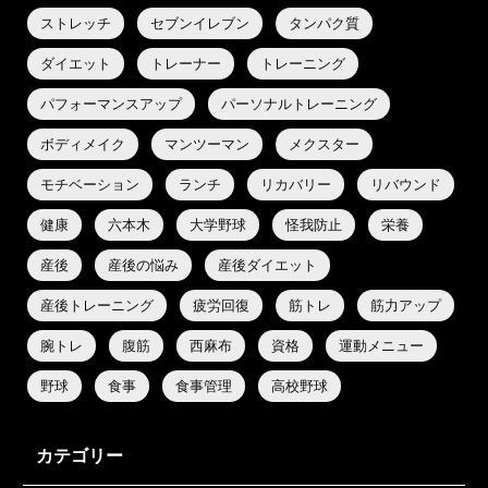
ストレッチ
セブンイレブン
タンパク質
ダイエット
トレーナー
トレーニング
パフォーマンスアップ
パーソナルトレーニング
ボディメイク
マンツーマン
メクスター
モチベーション
ランチ
リカバリー
リバウンド
健康
六本木
大学野球
怪我防止
栄養
産後
産後の悩み
産後ダイエット
産後トレーニング
疲労回復
筋トレ
筋力アップ
腕トレ
腹筋
西麻布
資格
運動メニュー
野球
食事
食事管理
高校野球
カテゴリー