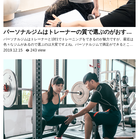
パーソナルジムはトレーナーの質で選ぶのがおすす
め！
パーソナルジムはトレーナーと1対1でトレーニングをできるのが魅力ですが、最近は
色々なジムがあるので選ぶのは大変ですよね。パーソナルジムで満足ができるところ
を選ぶためには「トレーナーの質を知る」ことがお...
2019.12.15
243 view