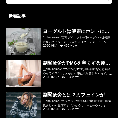
新着記事
ヨーグルトは健康にホントにい
いのかデメリットを解説
[l_chat name="万年ダイエッター"]ヨーグルトは健康
に良いというイメージがあるけど、デメリットなん
2020.08.4
496 view
てあるの？乳酸菌やビフィズス菌が入っていて便秘
にいいし、健康にいいのね？[/l_chat]...
副腎疲労がPMSを辛くする原因
をトレーナーが解説
[l_chat name="PMSに悩む女性"]生理前になると頭痛
やイライラがすごいの...仕事にも影響しちゃって、ひ
2020.07.27
184 view
どい時は会社を休んじゃうの...どうにか改善したいん
だけどあんまり何が原因かわから...
副腎疲労とは？カフェインが悪
化させる原因！？
[l_chat name="キラキラに憧れるOL"]普段仕事で眠気
覚ましややる気アップのためにコーヒーやエナジー
2020.07.20
972 view
ドリンクを飲んでるけど、デメリットもために耳に
するんだけど実際のところどう？コーヒーは脂...