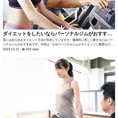
ダイエットをしたいならパーソナルジムがおすす
め！
巷にはあらゆるダイエット方法が存在していますが、健康的に美しく痩せるにはパー
ソナルジムがおすすめです。今回は、なぜパーソナルジムがダイエットに最適なのか
を項目ごとに分けて、詳しく解説いたします。 自...
2019.12.15
420 view