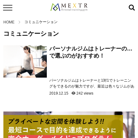
コミュニケーション
HOME
コミュニケーション
パーソナルジムはトレーナーの質
で選ぶのがおすすめ！
パーソナルジムはトレーナーと1対1でトレーニン
グをできるのが魅力ですが、最近は色々なジムがあ
るので選ぶのは大変ですよね。パーソナルジムで満
2019.12.15
242 views
足ができるところを選ぶためには「トレーナーの質
を知る」ことがおすすめです。 本記事では、トレ
ーナーについて知るために、重視すべき3つの点を
詳しく解説していきたいと思います。 おすすめ1.
経験豊富なトレーナー パーソナルジムの公式サイ
トに、どのようなト...