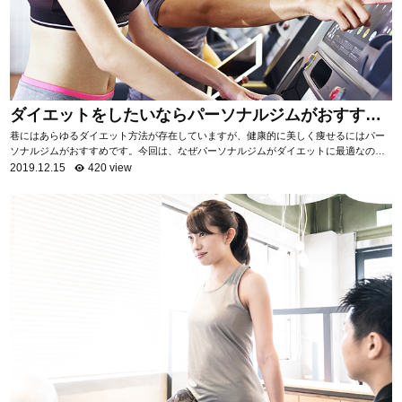
ダイエットをしたいならパーソナルジムがおすす
め！
巷にはあらゆるダイエット方法が存在していますが、健康的に美しく痩せるにはパー
ソナルジムがおすすめです。今回は、なぜパーソナルジムがダイエットに最適なのか
を項目ごとに分けて、詳しく解説いたします。 自...
2019.12.15
420 view