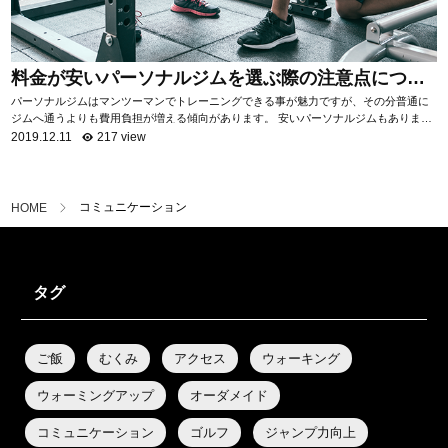
料金が安いパーソナルジムを選ぶ際の注意点につい
て
パーソナルジムはマンツーマンでトレーニングできる事が魅力ですが、その分普通に
ジムへ通うよりも費用負担が増える傾向があります。 安いパーソナルジムもあります
が、サービス内容はジムによって様々。 ...
2019.12.11
217 view
コミュニケーション
HOME
タグ
ご飯
むくみ
アクセス
ウォーキング
ウォーミングアップ
オーダメイド
コミュニケーション
ゴルフ
ジャンプ力向上