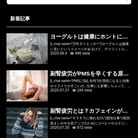
新着記事
ヨーグルトは健康にホントにい
いのかデメリットを解説
[l_chat name="万年ダイエッター"]ヨーグルトは健康
に良いというイメージがあるけど、デメリットなん
2020.08.4
496 view
てあるの？乳酸菌やビフィズス菌が入っていて便秘
にいいし、健康にいいのね？[/l_chat]...
副腎疲労がPMSを辛くする原因
をトレーナーが解説
[l_chat name="PMSに悩む女性"]生理前になると頭痛
やイライラがすごいの...仕事にも影響しちゃって、ひ
2020.07.27
184 view
どい時は会社を休んじゃうの...どうにか改善したいん
だけどあんまり何が原因かわから...
副腎疲労とは？カフェインが悪
化させる原因！？
[l_chat name="キラキラに憧れるOL"]普段仕事で眠気
覚ましややる気アップのためにコーヒーやエナジー
2020.07.20
972 view
ドリンクを飲んでるけど、デメリットもために耳に
するんだけど実際のところどう？コーヒーは脂...