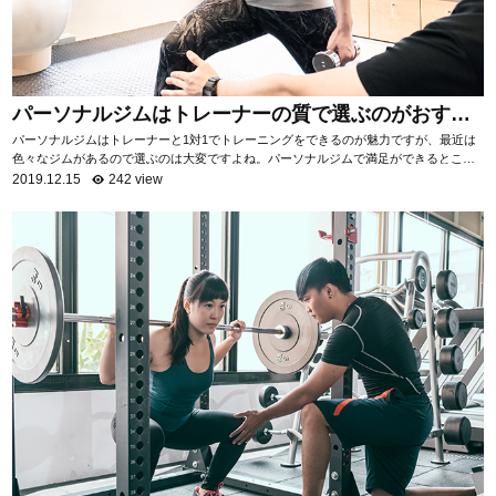
パーソナルジムはトレーナーの質で選ぶのがおすす
め！
パーソナルジムはトレーナーと1対1でトレーニングをできるのが魅力ですが、最近は
色々なジムがあるので選ぶのは大変ですよね。パーソナルジムで満足ができるところ
を選ぶためには「トレーナーの質を知る」ことがお...
2019.12.15
242 view