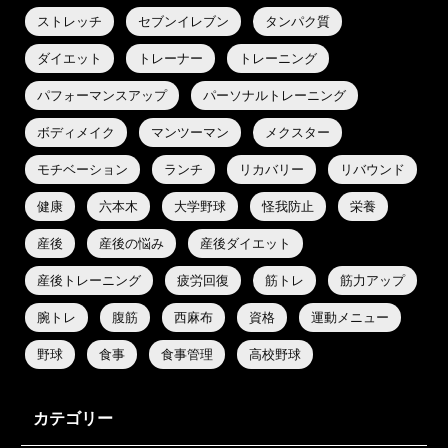
ストレッチ
セブンイレブン
タンパク質
ダイエット
トレーナー
トレーニング
パフォーマンスアップ
パーソナルトレーニング
ボディメイク
マンツーマン
メクスター
モチベーション
ランチ
リカバリー
リバウンド
健康
六本木
大学野球
怪我防止
栄養
産後
産後の悩み
産後ダイエット
産後トレーニング
疲労回復
筋トレ
筋力アップ
腕トレ
腹筋
西麻布
資格
運動メニュー
野球
食事
食事管理
高校野球
カテゴリー