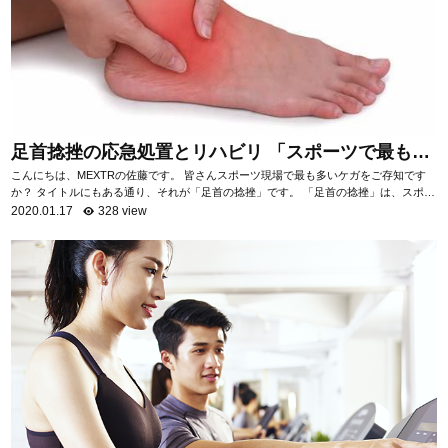
足首捻挫の応急処置とリハビリ 「スポーツで最も多
いケガ」
こんにちは、MEXTRの佐藤です。 皆さんスポーツ現場で最も多いケガをご存知です
か？ タイトルにもある通り、それが「足首の捻挫」です。 「足首の捻挫」は、スポー
ツ現場だけでなく日常生活におい...
2020.01.17
328 view