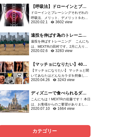
軟骨など膝関節を構成する重要な組織
【呼吸法】ドローインとブレ
が損傷し、スポーツ...
ーシングはどっちがいい
ドローインとブレーシングそれぞれの
の？？
呼吸法、メリット、デメリットをわか
2020.02.1
3602 view
りやすくご紹介 呼吸の方法としてよく
語られる「ドローイン」「ブレーシン
グ」運動指導者の中でも二極化して...
遠投を伸ばす為のトレーニン
グ
遠投を伸ばすトレーニング こんにち
は、MEXTRの田村です。2月に入りプ
2020.02.6
3283 view
ロ野球はキャンプインしましたね。選
抜高校野球の出場校も決まり、やっと
今年も始まったなと感じてます。 突然
【マッチョになりたい】40代
ですが、野球の...
からでも遅くないマッチョに
【マッチョになりたい】 マッチョと聞
なる方法
いてあなたはどんなカラダを想像しま
2020.04.26
3243 view
すか？ 細マッチョ？マッチョ？ゴリマ
ッチョ？ 大体の方はボディビルダーの
ようなゴリマッチョを想像するでしょ
ディズニーで食べられるダイ
う。 そしてトレ...
エット飯をご紹介！！
こんにちは！MEXTRの佐藤です！ 本日
は、お客様からのご要望がありました
2020.07.10
1664 view
ので、ディズニーで食べられるダイエ
ット飯について記事にさせて頂きまし
た。以前、六本木店の洲脇トレーナー
がディズニーでのダ...
カテゴリー