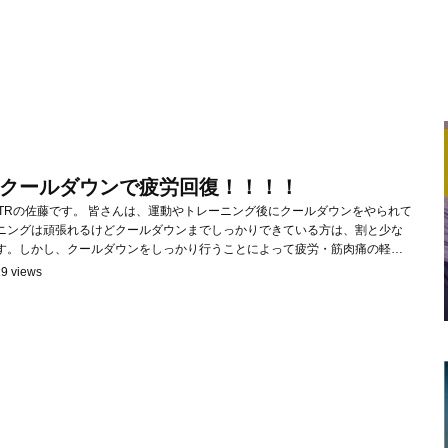
クールダウンで疲労回復！！！！
動やトレーニング後にクールダウンをやられて
ニングは頑張れるけどクールダウンまでしっかりできている方は、割と少な
す。しかし、クールダウンをしっかり行うことによって疲労・筋肉痛の軽減
もすっきりと朝を迎えることができます。 今回はクールダウンをわかりやす
9 views
く解説していきます。 筋トレ後のクールダウ...