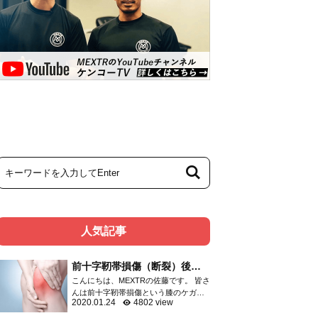
人気記事
前十字靭帯損傷（断裂）後の
リハビリメニュー
こんにちは、MEXTRの佐藤です。 皆さ
んは前十字靭帯損傷という膝のケガを
2020.01.24
4802 view
ご存知ですか？ 膝関節のケガは頻度の
高いものであり、靭帯・半月板・関節