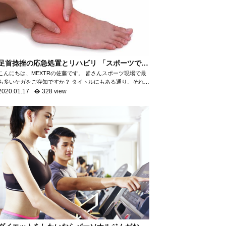
足首捻挫の応急処置とリハビリ 「スポーツで最
も多いケガ」
こんにちは、MEXTRの佐藤です。 皆さんスポーツ現場で最
も多いケガをご存知ですか？ タイトルにもある通り、それが
「足首の捻挫」です。 「足首の捻挫」は、スポーツ現場だけ
2020.01.17
328 view
でなく日常生活におい...