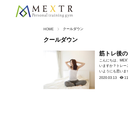
クールダウン
HOME
クールダウン
筋トレ後の
こんにちは、MEXTRの佐藤です。 皆さんは、運
いますか？トレー
いようにも思いま
につながり、翌日
2020.03.13
11