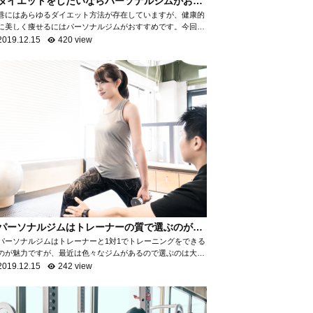
ダイエットをしたいならパーソナルジムがおす
すめ！
巷にはあらゆるダイエット方法が存在していますが、健康的
に美しく痩せるにはパーソナルジムがおすすめです。今回
は、なぜパーソナルジムがダイエットに最適なのかを項目ご
2019.12.15
420 view
とに分けて、詳しく解説いたします。 自...
パーソナルジムはトレーナーの質で選ぶのがお
すすめ！
パーソナルジムはトレーナーと1対1でトレーニングをできる
のが魅力ですが、最近は色々なジムがあるので選ぶのは大変
ですよね。パーソナルジムで満足ができるところを選ぶため
2019.12.15
242 view
には「トレーナーの質を知る」ことがお...